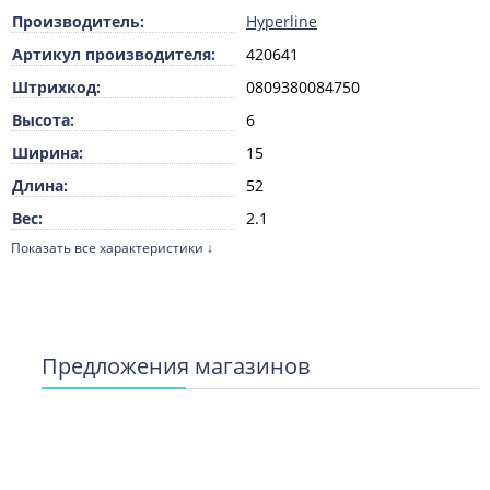
Производитель:
Hyperline
Артикул производителя:
420641
Штрихкод:
0809380084750
Высота:
6
Ширина:
15
Длина:
52
Вес:
2.1
Показать все характеристики ↓
Единица измерения:
шт
ТН ВЭД:
8536699008
Цвет:
Черный
Применение:
ISDN
Предложения магазинов
Высота в условных
1
единицах:
Установочный размер:
19 дюймов
Количество разъемов
48
спереди: