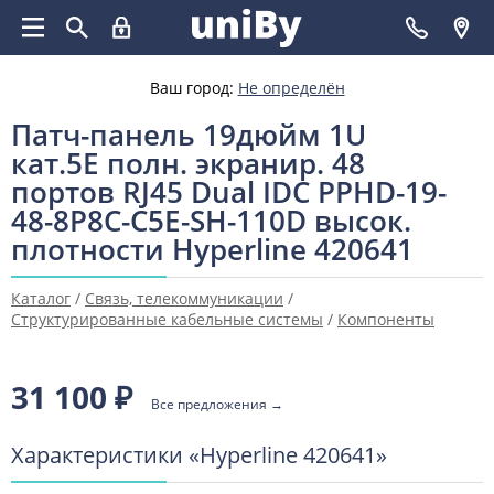
Ваш город:
Не определён
Патч-панель 19дюйм 1U
кат.5E полн. экранир. 48
портов RJ45 Dual IDC PPHD-19-
48-8P8C-C5E-SH-110D высок.
плотности Hyperline 420641
Каталог
/
Связь, телекоммуникации
/
Структурированные кабельные системы
/
Компоненты
системы на основе медных кабелей
/
Панель
коммутационная системная медная (витая пара)
31 100
₽
Все предложения →
Характеристики «Hyperline 420641»