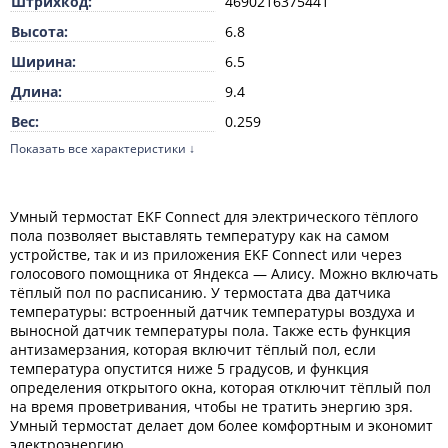
Штрихкод:
4690216375441
Высота:
6.8
Ширина:
6.5
Длина:
9.4
Вес:
0.259
Показать все характеристики ↓
Единица измерения:
шт
ТН ВЭД:
9032102000
Цвет:
Белый
Умный термостат EKF Connect для электрического тёплого
пола позволяет выставлять температуру как на самом
Способ монтажа:
Поверхностный/Скрытый
устройстве, так и из приложения EKF Connect или через
Номинальный ток:
16
голосового помощника от Яндекса — Алису. Можно включать
тёплый пол по расписанию. У термостата два датчика
Номинальное напряжение:
250
температуры: встроенный датчик температуры воздуха и
выносной датчик температуры пола. Также есть функция
антизамерзания, которая включит тёплый пол, если
температура опустится ниже 5 градусов, и функция
определения открытого окна, которая отключит тёплый пол
на время проветривания, чтобы не тратить энергию зря.
Умный термостат делает дом более комфортным и экономит
электроэнергию.