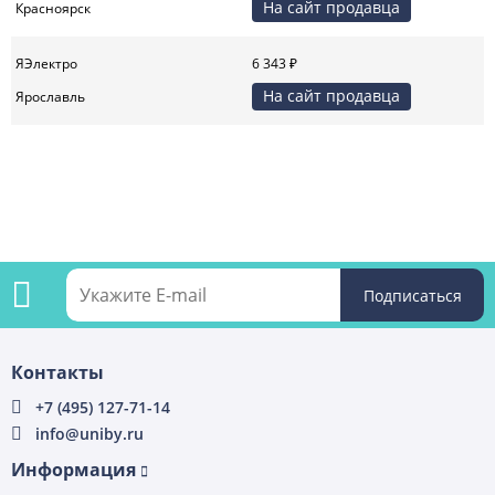
На сайт продавца
Красноярск
ЯЭлектро
6 343 ₽
На сайт продавца
Ярославль
Подпишитесь
Контакты
на
+7 (495) 127-71-14
info@uniby.ru
рассылку
Информация