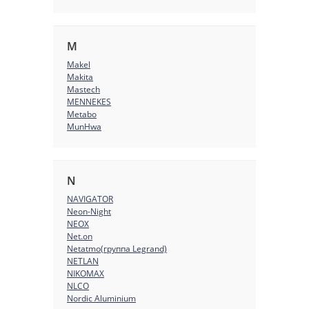
M
Makel
Makita
Mastech
MENNEKES
Metabo
MunHwa
N
NAVIGATOR
Neon-Night
NEOX
Net.on
Netatmo(группа Legrand)
NETLAN
NIKOMAX
NLCO
Nordic Aluminium