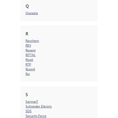
Q
Quintela
R
Raychem
REV
Rexant
RITTAL
Rivoli
RTP
Ruvinil
Rvi
S
SarmatT
Schneider Electric
SDS
Security Force