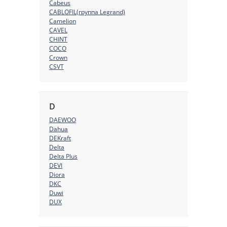
Cabeus
CABLOFIL(группа Legrand)
Camelion
CAVEL
CHINT
COCO
Crown
CSVT
D
DAEWOO
Dahua
DEKraft
Delta
Delta Plus
DEVI
Diora
DKC
Duwi
DUX