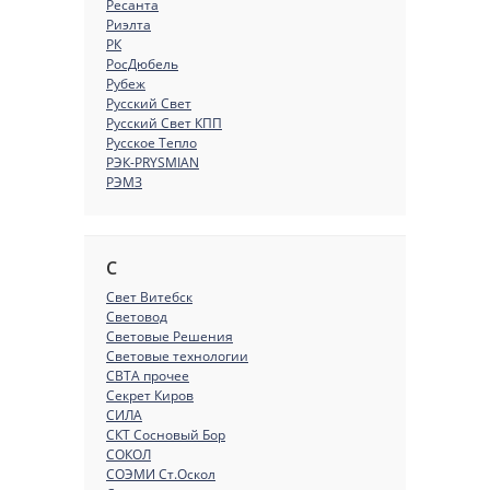
Ресанта
Риэлта
РК
РосДюбель
Рубеж
Русский Свет
Русский Свет КПП
Русское Тепло
РЭК-PRYSMIAN
РЭМЗ
С
Свет Витебск
Световод
Световые Решения
Световые технологии
СВТА прочее
Секрет Киров
СИЛА
СКТ Сосновый Бор
СОКОЛ
СОЭМИ Ст.Оскол