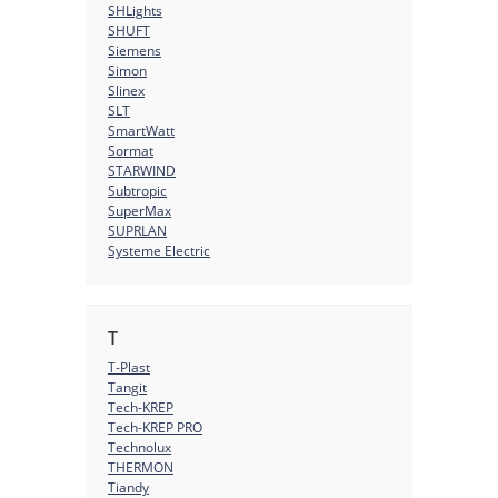
SHLights
SHUFT
Siemens
Simon
Slinex
SLT
SmartWatt
Sormat
STARWIND
Subtropic
SuperMax
SUPRLAN
Systeme Electric
T
T-Plast
Tangit
Tech-KREP
Tech-KREP PRO
Technolux
THERMON
Tiandy