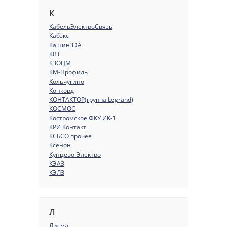
К
КабельЭлектроСвязь
Кабэкс
КашинЗЭА
КВТ
КЗОЦМ
КМ-Профиль
Кольчугино
Конкорд
КОНТАКТОР(группа Legrand)
КОСМОС
Костромское ФКУ ИК-1
КРИ Контакт
КСБСО прочее
Ксенон
Кунцево-Электро
КЭАЗ
КЭЛЗ
Л
Лисма