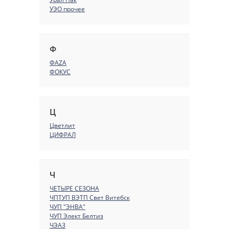
УЭО прочее
Ф
ФАZА
ФОКУС
Ц
Цветлит
ЦИФРАЛ
Ч
ЧЕТЫРЕ СЕЗОНА
ЧПТУП ВЭТП Свет Витебск
ЧУП "ЭНВА"
ЧУП Элект Белтиз
ЧЭАЗ