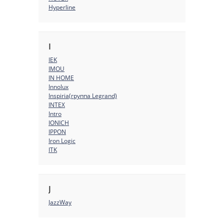
Hyperline
I
IEK
IMOU
IN HOME
Innolux
Inspiria(группа Legrand)
INTEX
Intro
IONICH
IPPON
Iron Logic
ITK
J
JazzWay