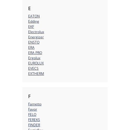
E
EATON
Edding
EKF
Electrolux
Energizer
ENSTO
ERA
ERA PRO
Ergolux
EUROLUX
EVECS
EXTHERM
F
Fametto
Favor
FELO
FEREKS
FINDER