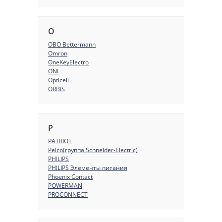
O
OBO Bettermann
Omron
OneKeyElectro
ONI
Opticell
ORBIS
P
PATRIOT
Pelco(группа Schneider-Electric)
PHILIPS
PHILIPS Элементы питания
Phoenix Contact
POWERMAN
PROCONNECT