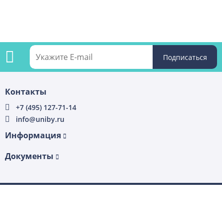
Подпишитесь
Контакты
на
+7 (495) 127-71-14
info@uniby.ru
рассылку
Информация
Документы
4.98 с
2022–2026 © «UniBy» — Все права защищены.
Платформа
uniSiter