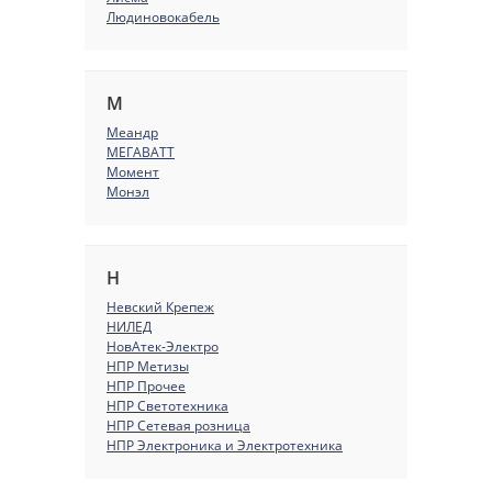
Людиновокабель
М
Меандр
МЕГАВАТТ
Момент
Монэл
Н
Невский Крепеж
НИЛЕД
НовАтек-Электро
НПР Метизы
НПР Прочее
НПР Светотехника
НПР Сетевая розница
НПР Электроника и Электротехника