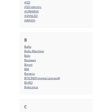
ASD
ASD-electric
AURAMAX
AVANLED
AWADA
B
Ballu
Ballu Machine
Bals
Bestway
Bironi
BM
Boneco
BTICINO(группа Legrand)
BURO
Bylectrica
C