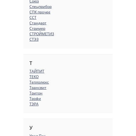
Союз
Спецприбор
СПК прочее
ССТ
Стандарт
Стример
СТРОЙМЕТИЗ
СТЭЗ
Т
ТАЙПИТ
ТЕКО
Теплолюкс
Трансвит
Тритон
Трофи
ТЭРА
У
Урал Пак