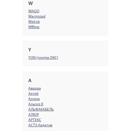
W
WAGO
Warmstad
Welrok
WRline
Y
YON (группа DKC)
А
Аврора
Актей
Аллюр
Альгиз К
АЛЬФАКАБЕЛЬ
АЛЮР
АРТЕКС
АСТЗ Ардатов