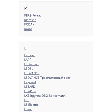
K
KEAZ-Ferraz
Klemsan
KODAK
Kranz
L
Lamper
LAPP
LED-effect
LEDEL
LEDVANCE
LEDVANCE Традиционный свет
Legrand
LEZARD
LinePlus
LKS (группа OBO Bettermann)
LLT
LS Electric
Luxor