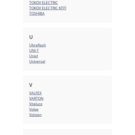
TOKOV ELECTRIC
TOKOV ELECTRIC КПП
TOSHIBA
U
Ultraflash
UNI-T
Uniel
Universal
V
VALFEX
VARTON
Vitaluce
Volpe
Volsten