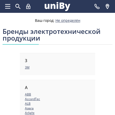
Ваш город:
Не определён
Бренды электротехнической
продукции
3
3М
A
ABB
AccordTec
ALB
Aqara
Arlight