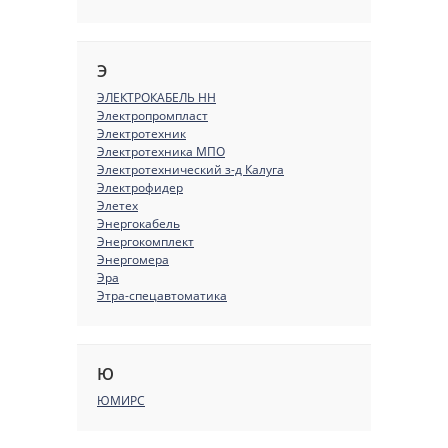
Э
ЭЛЕКТРОКАБЕЛЬ НН
Электропромпласт
Электротехник
Электротехника МПО
Электротехнический з-д Калуга
Электрофидер
Элетех
Энергокабель
Энергокомплект
Энергомера
Эра
Этра-спецавтоматика
Ю
ЮМИРС