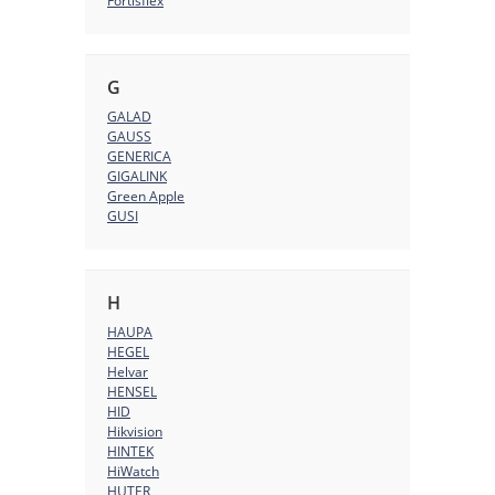
Fortisflex
G
GALAD
GAUSS
GENERICA
GIGALINK
Green Apple
GUSI
H
HAUPA
HEGEL
Helvar
HENSEL
HID
Hikvision
HINTEK
HiWatch
HUTER