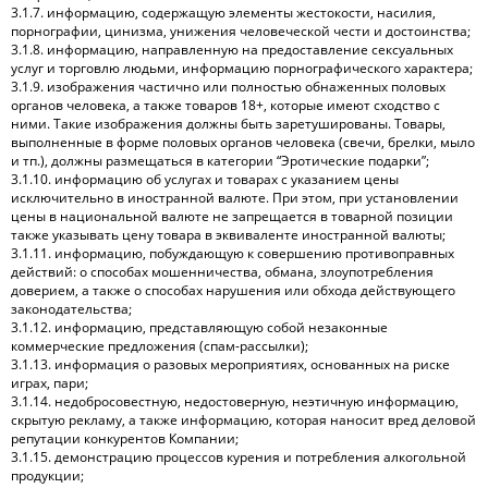
3.1.7. информацию, содержащую элементы жестокости, насилия,
порнографии, цинизма, унижения человеческой чести и достоинства;
3.1.8. информацию, направленную на предоставление сексуальных
услуг и торговлю людьми, информацию порнографического характера;
3.1.9. изображения частично или полностью обнаженных половых
органов человека, а также товаров 18+, которые имеют сходство с
ними. Такие изображения должны быть заретушированы. Товары,
выполненные в форме половых органов человека (свечи, брелки, мыло
и тп.), должны размещаться в категории “Эротические подарки”;
3.1.10. информацию об услугах и товарах с указанием цены
исключительно в иностранной валюте. При этом, при установлении
цены в национальной валюте не запрещается в товарной позиции
также указывать цену товара в эквиваленте иностранной валюты;
3.1.11. информацию, побуждающую к совершению противоправных
действий: о способах мошенничества, обмана, злоупотребления
доверием, а также о способах нарушения или обхода действующего
законодательства;
3.1.12. информацию, представляющую собой незаконные
коммерческие предложения (спам-рассылки);
3.1.13. информация о разовых мероприятиях, основанных на риске
играх, пари;
3.1.14. недобросовестную, недостоверную, неэтичную информацию,
скрытую рекламу, а также информацию, которая наносит вред деловой
репутации конкурентов Компании;
3.1.15. демонстрацию процессов курения и потребления алкогольной
продукции;