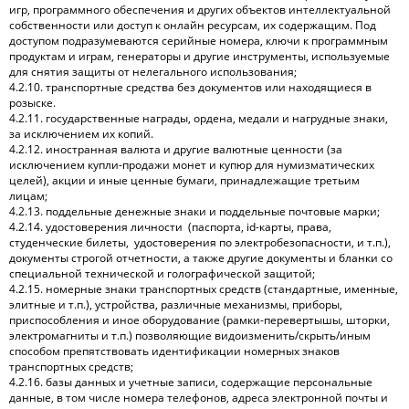
игр, программного обеспечения и других объектов интеллектуальной
собственности или доступ к онлайн ресурсам, их содержащим. Под
доступом подразумеваются серийные номера, ключи к программным
продуктам и играм, генераторы и другие инструменты, используемые
для снятия защиты от нелегального использования;
4.2.10. транспортные средства без документов или находящиеся в
розыске.
4.2.11. государственные награды, ордена, медали и нагрудные знаки,
за исключением их копий.
4.2.12. иностранная валюта и другие валютные ценности (за
исключением купли-продажи монет и купюр для нумизматических
целей), акции и иные ценные бумаги, принадлежащие третьим
лицам;
4.2.13. поддельные денежные знаки и поддельные почтовые марки;
4.2.14. удостоверения личности (паспорта, id-карты, права,
студенческие билеты, удостоверения по электробезопасности, и т.п.),
документы строгой отчетности, а также другие документы и бланки со
специальной технической и голографической защитой;
4.2.15. номерные знаки транспортных средств (стандартные, именные,
элитные и т.п.), устройства, различные механизмы, приборы,
приспособления и иное оборудование (рамки-перевертышы, шторки,
электромагниты и т.п.) позволяющие видоизменить/скрыть/иным
способом препятствовать идентификации номерных знаков
транспортных средств;
4.2.16. базы данных и учетные записи, содержащие персональные
данные, в том числе номера телефонов, адреса электронной почты и