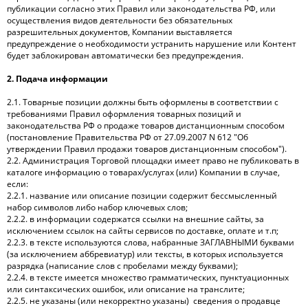
публикации согласно этих Правил или законодательства РФ, или
осуществления видов деятельности без обязательных
разрешительных документов, Компании выставляется
предупреждение о необходимости устранить нарушение или Контент
будет заблокирован автоматически без предупреждения.
2. Подача информации
2.1. Товарные позиции должны быть оформлены в соответствии с
требованиями Правил оформления товарных позиций и
законодательства РФ о продаже товаров дистанционным способом
(постановление Правительства РФ от 27.09.2007 N 612 "Об
утверждении Правил продажи товаров дистанционным способом").
2.2. Администрация Торговой площадки имеет право не публиковать в
каталоге информацию о товарах/услугах (или) Компании в случае,
если:
2.2.1. название или описание позиции содержит бессмысленный
набор символов либо набор ключевых слов;
2.2.2. в информации содержатся ссылки на внешние сайты, за
исключением ссылок на сайты сервисов по доставке, оплате и т.п;
2.2.3. в тексте используются слова, набранные ЗАГЛАВНЫМИ буквами
(за исключением аббревиатур) или тексты, в которых используется
разрядка (написание слов с пробелами между буквами);
2.2.4. в тексте имеется множество грамматических, пунктуационных
или синтаксических ошибок, или описание на транслите;
2.2.5. не указаны (или некорректно указаны) сведения о продавце