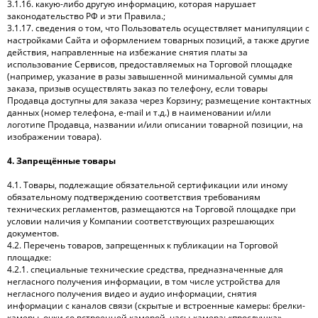
3.1.16. какую-либо другую информацию, которая нарушает
законодательство РФ и эти Правила.;
3.1.17. сведения о том, что Пользователь осуществляет манипуляции с
настройками Сайта и оформлением товарных позиций, а также другие
действия, направленные на избежание снятия платы за
использование Сервисов, предоставляемых на Торговой площадке
(например, указание в разы завышенной минимальной суммы для
заказа, призыв осуществлять заказ по телефону, если товары
Продавца доступны для заказа через Корзину; размещение контактных
данных (номер телефона, e-mail и т.д.) в наименовании и/или
логотипе Продавца, названии и/или описании товарной позиции, на
изображении товара).
4. Запрещённые товары
4.1. Товары, подлежащие обязательной сертификации или иному
обязательному подтверждению соответствия требованиям
технических регламентов, размещаются на Торговой площадке при
условии наличия у Компании соответствующих разрешающих
документов.
4.2. Перечень товаров, запрещенных к публикации на Торговой
площадке:
4.2.1. специальные технические средства, предназначенные для
негласного получения информации, в том числе устройства для
негласного получения видео и аудио информации, снятия
информации с каналов связи (скрытые и встроенные камеры: брелки-
камеры, очки со встроенной камерой, часы-камера; «прослушка»,