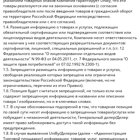
указанием товарных знаков Компания гарантирует UniBy, что эти
товары реализуются им на законных основаниях (с согласия
правообладателя или после введения товаров в гражданский оборот
на территории Российской Федерации непосредственно
правообладателем или с его согласия).
1.4. Размещая информацию о товарах и услугах, подлежащих
обязательной сертификации или подтверждению соответствия или
лицензируемых видов деятельности, Компания несет ответственность
за наличие у нее соответствующих разрешительных документов:
сертификатов, лицензий, специальных разрешений и т.п. (ст. 12
Федерального закона "О лицензировании отдельных видов
деятельности" N 99-ФЗ от 04.05.2011, ст. 7 Федерального закона “О
защите прав потребителей” от 07.02.1992 N 2300-1).
1.5. Запрещается размещать информацию о товарах и услугах,
свободная реализация которых запрещена или ограничена
законодательством Российской Федерации (включая, но не
ограничиваясь, перечнем из этих Правил).
1.6. Позиция будет считаться запрещенной, не только если она
содержит запрещенную информацию в названии или описании
товара / изображении, но и в ключевых словах.
1.7. В случае обоснованных подозрений в том, что товарная позиция
по своей сути несет информацию о запрещенных товарах/услугах или
побуждает к незаконной деятельности, Генеральный дилер/Дилер
имеет право заблокировать доступ к такой информации без
предупреждения.
1.8. В случае выявления UniBy/Дилером (далее – «Администрация
Торговой площадки») информации, товаров, услуг, запрещенных к