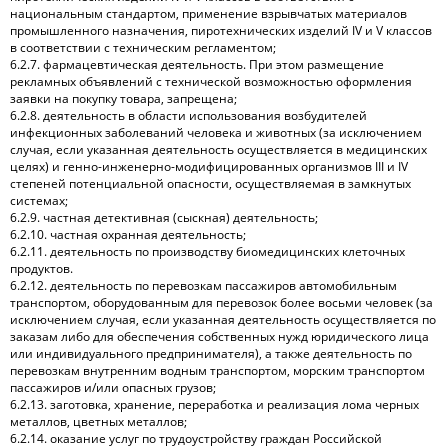
национальным стандартом, применение взрывчатых материалов
промышленного назначения, пиротехнических изделий IV и V классов
в соответствии с техническим регламентом;
6.2.7. фармацевтическая деятельность. При этом размещение
рекламных объявлений с технической возможностью оформления
заявки на покупку товара, запрещена;
6.2.8. деятельность в области использования возбудителей
инфекционных заболеваний человека и животных (за исключением
случая, если указанная деятельность осуществляется в медицинских
целях) и генно-инженерно-модифицированных организмов III и IV
степеней потенциальной опасности, осуществляемая в замкнутых
системах;
6.2.9. частная детективная (сыскная) деятельность;
6.2.10. частная охранная деятельность;
6.2.11. деятельность по производству биомедицинских клеточных
продуктов.
6.2.12. деятельность по перевозкам пассажиров автомобильным
транспортом, оборудованным для перевозок более восьми человек (за
исключением случая, если указанная деятельность осуществляется по
заказам либо для обеспечения собственных нужд юридического лица
или индивидуального предпринимателя), а также деятельность по
перевозкам внутренним водным транспортом, морским транспортом
пассажиров и/или опасных грузов;
6.2.13. заготовка, хранение, переработка и реализация лома черных
металлов, цветных металлов;
6.2.14. оказание услуг по трудоустройству граждан Российской