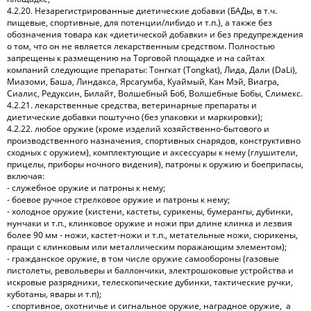
4.2.20. Незарегистрированные диетические добавки (БАДы, в т.ч.
пищевые, спортивные, для потенции/либидо и т.п.), а также без
обозначения товара как «диетической добавки» и без предупреждения
о том, что он не является лекарственным средством. Полностью
запрещены к размещению на Торговой площадке и на сайтах
компаний следующие препараты: Тонгкат (Tongkat), Лида, Дали (DaLi),
Миазоми, Баша, Линдакса, Ярсагумба, Куаймый, Кан Мэй, Виагра,
Сиалис, Редуксин, Билайт, Волшебный Боб, Волшебные Бобы, Слимекс.
4.2.21. лекарственные средства, ветеринарные препараты и
диетические добавки поштучно (без упаковки и маркировки);
4.2.22. любое оружие (кроме изделий хозяйственно-бытового и
производственного назначения, спортивных снарядов, конструктивно
сходных с оружием), комплектующие и аксессуары к нему (глушители,
прицелы, приборы ночного видения), патроны к оружию и боеприпасы,
включая:
- служебное оружие и патроны к нему;
- боевое ручное стрелковое оружие и патроны к нему;
- холодное оружие (кистени, кастеты, сурикены, бумерангы, дубинки,
нунчаки и т.п., клинковое оружие и ножи при длине клинка и лезвия
более 90 мм - ножи, кастет-ножи и т.п., метательные ножи, сюрикены,
пращи с клинковым или металлическим поражающим элементом);
- гражданское оружие, в том числе оружие самообороны (газовые
пистолеты, револьверы и баллончики, электрошоковые устройства и
искровые разрядники, телескопические дубинки, тактические ручки,
куботаны, явары и т.п);
- спортивное, охотничье и сигнальное оружие, наградное оружие, а