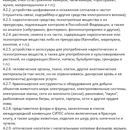
жучки, микронаушники и т.п.);
4.2.2. устройства шифрования и искажения сигналов и частот
(глушитель связи, кодграббер и другие средства электронного взлома);
4.2.3. наркотические средства, психотропные вещества и их
прекурсоры, подлежащие контролю в Российской Федерации, а также
их аналоги (сибутрамин, фентермин, фенилнитропропен и другие);
4.2.4. растения, семена и их части, содержащие наркотические или
психотропные вещества либо их прекурсоры (Каннабис, марихуана,
конопля, и т.п.);
4.2.5. устройства и аксессуары для употребления наркотических и
психотропных веществ, а также для употребления и культивирования
растений, их содержащих (бонги, напасы, бульбуляторы, гриндеры и
т.п.)
4.2.6. человеческие органы, ткани, клетки, другие анатомические
материалы (в том числе, но не ограничиваясь: донорская кровь и её
компоненты) донорские услуги.
4.2.7. браконьерские инструменты и оборудование для добычи
объектов животного мира: электроудочки, электроловильные системы,
электронные манки, сети из мононити (лески), раколовки, “пауки”,
рыболовные экраны багры, остроги, гарпуны, ости и другие орудия
лова;
4.2.8. представители флоры и фауны, занесенные в список
международной конвенции СИТЕС и/или включенные в Красную
книгу, а также шкуры животных, изделия из шкур, рога, конечности и
чучела;
4.2.9. оптические носители с нелегальными копиями фильмов, музыки,