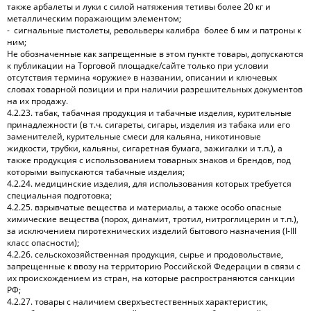
также арбалеты и луки с силой натяжения тетивы более 20 кг и
металлическим поражающим элементом;
- сигнальные пистолеты, револьверы калибра более 6 мм и патроны к
ним;
Не обозначенные как запрещенные в этом пункте товары, допускаются
к публикации на Торговой площадке/сайте только при условии
отсутствия термина «оружие» в названии, описании и ключевых
словах товарной позиции и при наличии разрешительных документов
на их продажу.
4.2.23. табак, табачная продукция и табачные изделия, курительные
принадлежности (в т.ч. сигареты, сигары, изделия из табака или его
заменителей, курительные смеси для кальяна, никотиновые
жидкости, трубки, кальяны, сигаретная бумага, зажигалки и т.п.), а
также продукция с использованием товарных знаков и брендов, под
которыми выпускаются табачные изделия;
4.2.24. медицинские изделия, для использования которых требуется
специальная подготовка;
4.2.25. взрывчатые вещества и материалы, а также особо опасные
химические вещества (порох, динамит, тротил, нитроглицерин и т.п.),
за исключением пиротехнических изделий бытового назначения (І-ІІІ
класс опасности);
4.2.26. сельскохозяйственная продукция, сырье и продовольствие,
запрещенные к ввозу на территорию Российской Федерации в связи с
их происхождением из стран, на которые распространяются санкции
РФ;
4.2.27. товары с наличием сверхъестественных характеристик,