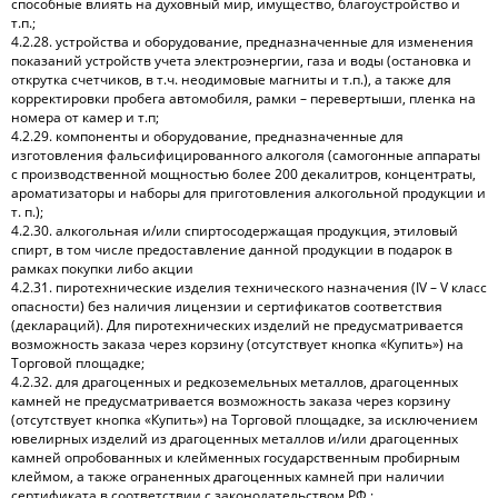
способные влиять на духовный мир, имущество, благоустройство и
т.п.;
4.2.28. устройства и оборудование, предназначенные для изменения
показаний устройств учета электроэнергии, газа и воды (остановка и
открутка счетчиков, в т.ч. неодимовые магниты и т.п.), а также для
корректировки пробега автомобиля, рамки – перевертыши, пленка на
номера от камер и т.п;
4.2.29. компоненты и оборудование, предназначенные для
изготовления фальсифицированного алкоголя (самогонные аппараты
с производственной мощностью более 200 декалитров, концентраты,
ароматизаторы и наборы для приготовления алкогольной продукции и
т. п.);
4.2.30. алкогольная и/или спиртосодержащая продукция, этиловый
спирт, в том числе предоставление данной продукции в подарок в
рамках покупки либо акции
4.2.31. пиротехнические изделия технического назначения (ІV – V класс
опасности) без наличия лицензии и сертификатов соответствия
(деклараций). Для пиротехнических изделий не предусматривается
возможность заказа через корзину (отсутствует кнопка «Купить») на
Торговой площадке;
4.2.32. для драгоценных и редкоземельных металлов, драгоценных
камней не предусматривается возможность заказа через корзину
(отсутствует кнопка «Купить») на Торговой площадке, за исключением
ювелирных изделий из драгоценных металлов и/или драгоценных
камней опробованных и клейменных государственным пробирным
клеймом, а также ограненных драгоценных камней при наличии
сертификата в соответствии с законодательством РФ.;