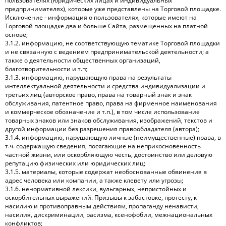
пользователях (юридических лицах и индивидуальных
предпринимателях), которые уже представлены на Торговой площадке.
Исключение - информация о пользователях, которые имеют на
Торговой площадке два и больше Сайта, размещенных на платной
основе;
3.1.2. информацию, не соответствующую тематике Торговой площадки
и не связанную с ведением предпринимательской деятельности; а
также о деятельности общественных организаций,
благотворительности и т.п;
3.1.3. информацию, нарушающую права на результаты
интеллектуальной деятельности и средства индивидуализации и
третьих лиц (авторское право, права на товарный знак и знак
обслуживания, патентное право, права на фирменное наименования
и коммерческое обозначение и т.п.), в том числе использование
товарных знаков или знаков обслуживания, изображений, текстов и
другой информации без разрешения правообладателя (автора);
3.1.4. информацию, нарушающую личные (неимущественные) права, в
т.ч. содержащую сведения, посягающие на неприкосновенность
частной жизни, или оскорбляющую честь, достоинство или деловую
репутацию физических или юридических лиц;
3.1.5. материалы, которые содержат необоснованные обвинения в
адрес человека или компании, а также клевету или угрозы;
3.1.6. ненормативной лексики, вульгарных, непристойных и
оскорбительных выражений. Призывы к забастовке, протесту, к
насилию и противоправным действиям, пропаганду ненависти,
насилия, дискриминации, расизма, ксенофобии, межнациональных
конфликтов;