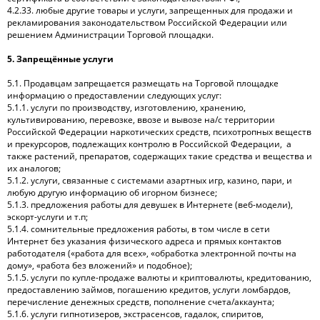
4.2.33. любые другие товары и услуги, запрещенных для продажи и
рекламирования законодательством Российской Федерации или
решением Администрации Торговой площадки.
5. Запрещённые услуги
5.1. Продавцам запрещается размещать на Торговой площадке
информацию о предоставлении следующих услуг:
5.1.1. услуги по производству, изготовлению, xранению,
культивированию, перевозке, ввозе и вывозе на/с территории
Российской Федерации наркотических средств, психотропных веществ
и прекурсоров, подлежащих контролю в Российской Федерации, а
также растений, препаратов, содержащих такие средства и вещества и
их аналогов;
5.1.2. услуги, связанные с системами азартных игр, казино, пари, и
любую другую информацию об игорном бизнесе;
5.1.3. предложения работы для девушек в Интернете (веб-модели),
эскорт-услуги и т.п;
5.1.4. сомнительные предложения работы, в том числе в сети
Интернет без указания физического адреса и прямых контактов
работодателя («работа для всех», «обработка электронной почты на
дому», «работа без вложений» и подобное);
5.1.5. услуги по купле-продаже валюты и криптовалюты, кредитованию,
предоставлению займов, погашению кредитов, услуги ломбардов,
перечисление денежных средств, пополнение счета/аккаунта;
5.1.6. услуги гипнотизеров, экстрасенсов, гадалок, спиритов,