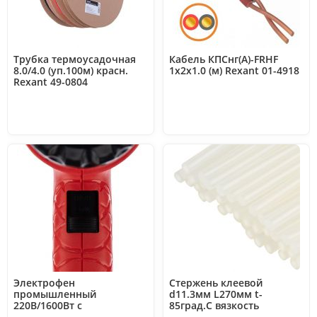
Трубка термоусадочная
Кабель КПСнг(А)-FRHF
8.0/4.0 (уп.100м) красн.
1х2х1.0 (м) Rexant 01-4918
Rexant 49-0804
Электрофен
Стержень клеевой
промышленный
d11.3мм L270мм t-
220В/1600Вт с
85град.C вязкость
терморегулятором (H-
18.000Pa.s 1кг прозр.