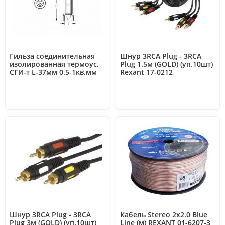
Гильза соединительная
Шнур 3RCA Plug - 3RCA
изолированная термоус.
Plug 1.5м (GOLD) (уп.10шт)
СГИ-т L-37мм 0.5-1кв.мм
Rexant 17-0212
KY-1 красн. (уп.100шт)
REXANT 08-0718
Шнур 3RCA Plug - 3RCA
Кабель Stereo 2х2.0 Blue
Plug 3м (GOLD) (уп.10шт)
Line (м) REXANT 01-6207-3