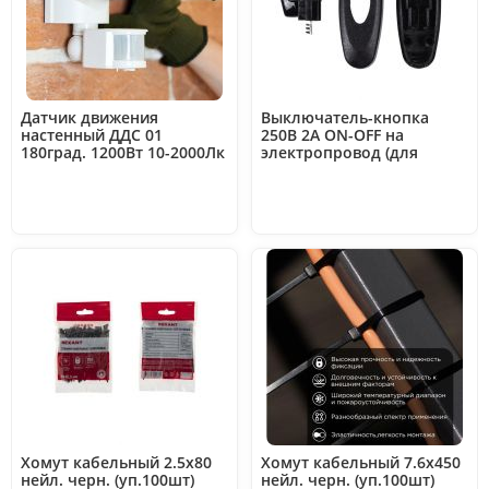
Датчик движения
Выключатель-кнопка
настенный ДДС 01
250В 2А ON-OFF на
180град. 1200Вт 10-2000Лк
электропровод (для
2-12м 10-420сек IP44
лампы) Rexant 36-3018
Rexant 11-9205
Хомут кабельный 2.5х80
Хомут кабельный 7.6х450
нейл. черн. (уп.100шт)
нейл. черн. (уп.100шт)