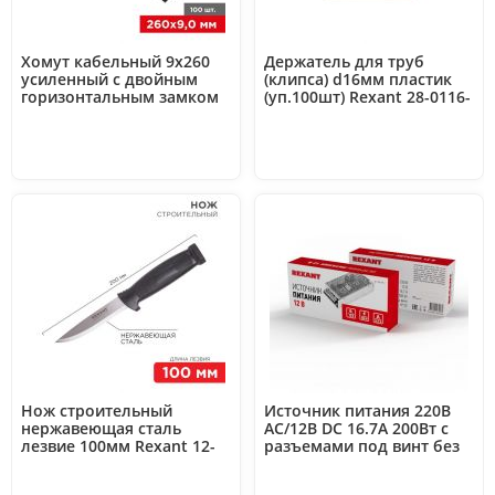
Хомут кабельный 9х260
Держатель для труб
усиленный с двойным
(клипса) d16мм пластик
горизонтальным замком
(уп.100шт) Rexant 28-0116-
nylon-12 черн. (уп.100шт)
2
Rexant 07-0269
Нож строительный
Источник питания 220В
нержавеющая сталь
AC/12В DC 16.7A 200Вт с
лезвие 100мм Rexant 12-
разъемами под винт без
4923
влагозащ. IP23 Rexant 200-
200-1