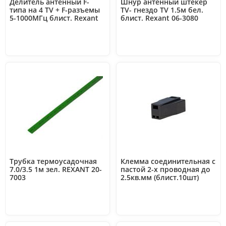
Делитель антенный F-
Шнур антенный штекер
типа на 4 TV + F-разъемы
TV- гнездо TV 1.5м бел.
5-1000МГц блист. Rexant
блист. Rexant 06-3080
06-0047-C
Трубка термоусадочная
Клемма соединительная с
7.0/3.5 1м зел. REXANT 20-
пастой 2-х проводная до
7003
2.5кв.мм (блист.10шт)
Rexant 06-0206-B10