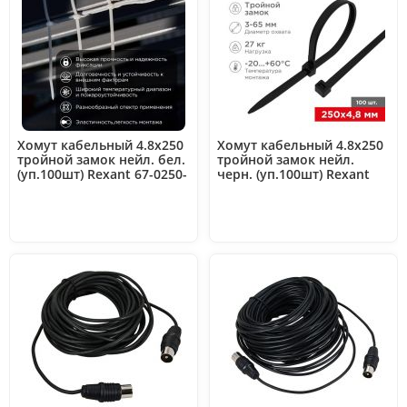
Хомут кабельный 4.8х250
Хомут кабельный 4.8х250
тройной замок нейл. бел.
тройной замок нейл.
(уп.100шт) Rexant 67-0250-
черн. (уп.100шт) Rexant
5
67-0251-5