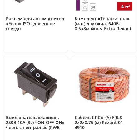
Разъем для автомагнитол
Комплект «Теплый пол»
«Евро» ISO сдвоенное
(мат) двухжил. 640Вт
гнездо
0.5х8м 4кв.м Extra Rexant
АКУСТИКА+ПИТАНИЕ
51-0508
Rexant 16-0502
Выключатель клавишн.
Кабель КПСнг(А)-FRLS
250В 10А (3с) «ON-OFF-ON»
2х2х0.75 (м) Rexant 01-
черн. с нейтралью (RWB-
4910
411; SC-791) Rexant 36-
2220