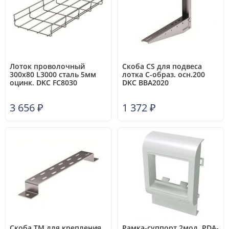
Лоток проволочный
Скоба CS для подвеса
300х80 L3000 сталь 5мм
лотка С-образ. осн.200
оцинк. DKC FC8030
DKC BBA2020
3 656
₽
1 372
₽
Скоба TM для крепления
Рамка-суппорт 2мод. PDA-