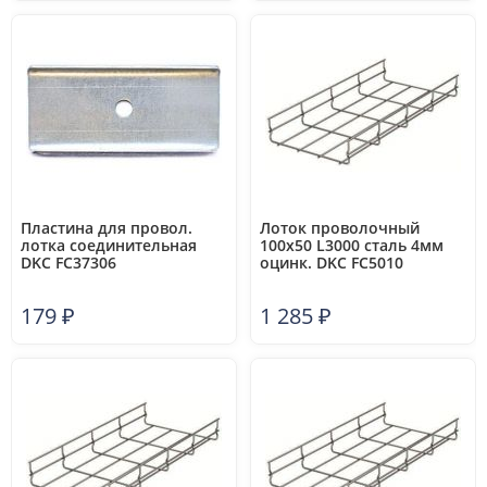
Пластина для провол.
Лоток проволочный
лотка соединительная
100х50 L3000 сталь 4мм
DKC FC37306
оцинк. DKC FC5010
179
₽
1 285
₽