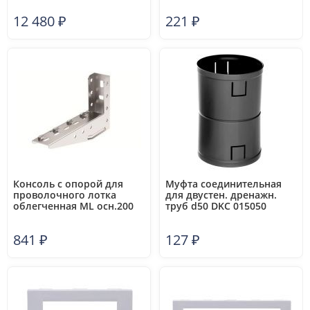
12 480
₽
221
₽
Консоль с опорой для
Муфта соединительная
проволочного лотка
для двустен. дренажн.
облегченная ML осн.200
труб d50 DKC 015050
сталь DKC FC34107
841
₽
127
₽