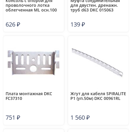
Консоль с опорой для
Муфта соединительная
проволочного лотка
для двустен. дренажн.
облегченная ML осн.100
труб d63 DKC 015063
сталь DKC FC34105
626
₽
139
₽
Плата монтажная DKC
Жгут для кабеля SPIRALITE
FC37310
P1 (уп.50м) DKC 00961RL
751
₽
1 560
₽