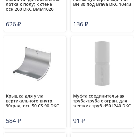
лотка к полу; к стене
BN 80 под Brava DKC 10443
осн.200 DKC BMM1020
626
₽
136
₽
Крышка для угла
Муфта соединительная
вертикального внутр.
труба-труба с огран. для
90град. осн.50 CS 90 DKC
жестких труб d50 IP40 DKC
38200
54950
584
₽
91
₽