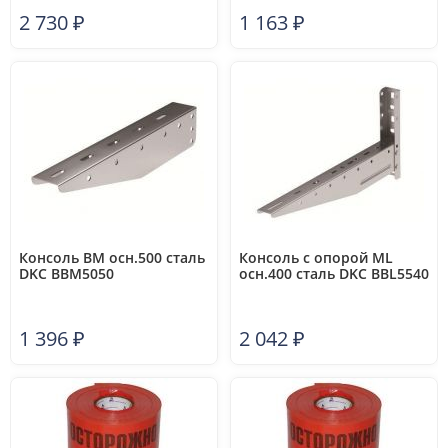
2 730
₽
1 163
₽
Консоль BM осн.500 сталь
Консоль с опорой ML
DKC BBM5050
осн.400 сталь DKC BBL5540
1 396
₽
2 042
₽