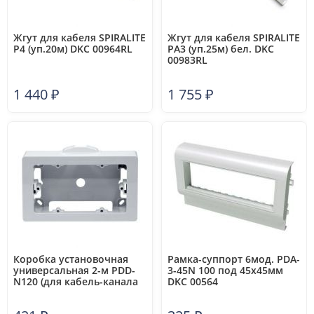
Жгут для кабеля SPIRALITE
Жгут для кабеля SPIRALITE
P4 (уп.20м) DKC 00964RL
PA3 (уп.25м) бел. DKC
00983RL
1 440
₽
1 755
₽
Коробка установочная
Рамка-суппорт 6мод. PDA-
универсальная 2-м PDD-
3-45N 100 под 45х45мм
N120 (для кабель-канала
DKC 00564
70х22/90х25/TMC) DKC
10143