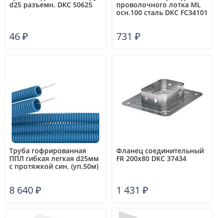
d25 разъемн. DKC 50625
проволочного лотка ML
осн.100 сталь DKC FC34101
46
₽
731
₽
Труба гофрированная
Фланец соединительный
ППЛ гибкая легкая d25мм
FR 200х80 DKC 37434
с протяжкой син. (уп.50м)
DKC 11925
8 640
₽
1 431
₽