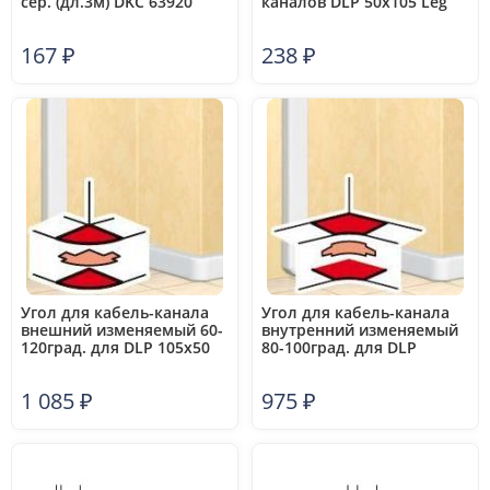
сер. (дл.3м) DKC 63920
каналов DLP 50х105 Leg
010700
167
₽
238
₽
Угол для кабель-канала
Угол для кабель-канала
внешний изменяемый 60-
внутренний изменяемый
120град. для DLP 105х50
80-100град. для DLP
бел. Leg 010619
105х50 бел. Leg 010605
1 085
₽
975
₽