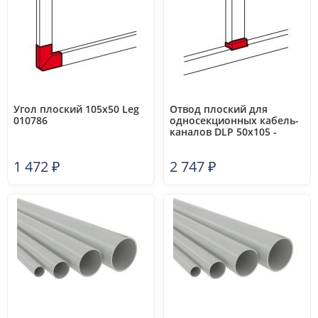
Угол плоский 105х50 Leg
Отвод плоский для
010786
односекционных кабель-
каналов DLP 50х105 -
ширина профиля 105 Leg
010740
1 472
₽
2 747
₽