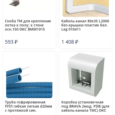
Скоба TM для крепления
Кабель-канал 80х35 L2000
лотка к полу; к стене
без крышки пластик бел.
осн.150 DKC BMM1015
Leg 010411
593
₽
1 408
₽
Труба гофрированная
Коробка установочная
ППЛ гибкая легкая d20мм
под BRAVA 2мод. PDB (для
с протяжкой син.
кабель-канала TMC) DKC
(уп.100м) DKC 11920
10034