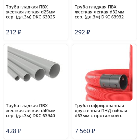
Труба гладкая ПВХ
Труба гладкая ПВХ
жесткая легкая d25мм
жесткая легкая d32мм
сер. (дл.3м) DKC 63925
сер. (дл.3м) DKC 63932
212
₽
292
₽
Труба гладкая ПВХ
Труба гофрированная
жесткая легкая d40мм
двустенная ПНД гибкая
сер. (дл.3м) DKC 63940
d63мм с протяжкой с
муфтой для кабельной
канализации SN13 500Н
428
₽
7 560
₽
красн. (уп.50м) DKC 121963