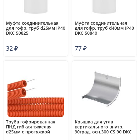
Муфта соединительная
Муфта соединительная
для гофр. труб d25мм IP40
для гофр. труб d40мм IP40
DKC 50825
DKC 50840
32
₽
77
₽
Труба гофрированная
Крышка для угла
ПНД гибкая тяжелая
вертикального внутр.
d25мм с протяжкой
90град. осн.300 CS 90 DKC
оранж. (уп.50м) DKC 71525
38205