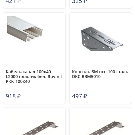
421
₽
325
₽
Кабель-канал 100х40
Консоль BM осн.100 сталь
L2000 пластик бел. Ruvinil
DKC BBM5010
РКК-100х40
918
₽
497
₽