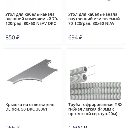
Угол для кабель-канала
Угол для кабель-канала
внешний изменяемый 70-
внутренний изменяемый
120град. 80х60 NEAV DKC
70-120град. 80х60 NIAV
01712
DKC 01728
850
₽
694
₽
Крышка на ответвитель
Труба гофрированная ПВХ
DL осн. 50 DKC 38361
гибкая легкая d40мм с
протяжкой сер. (уп.20м)
DKC 91940
966
₽
1 500
₽