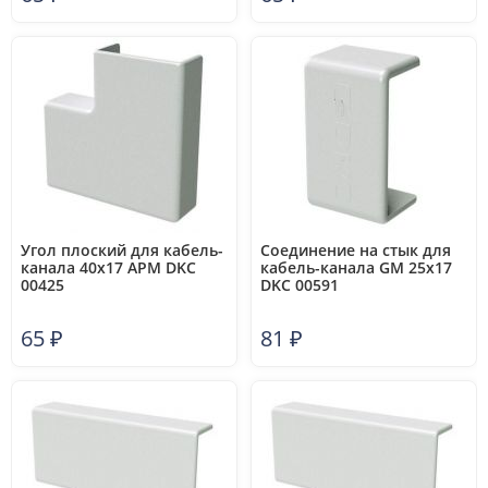
Угол плоский для кабель-
Соединение на стык для
канала 40х17 APM DKC
кабель-канала GM 25х17
00425
DKC 00591
65
₽
81
₽
3.93 с