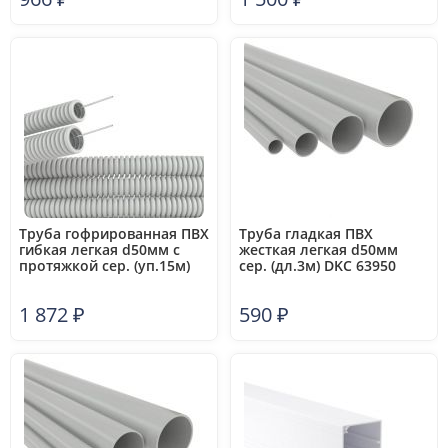
Труба гофрированная ПВХ
Труба гладкая ПВХ
гибкая легкая d50мм с
жесткая легкая d50мм
протяжкой сер. (уп.15м)
сер. (дл.3м) DKC 63950
DKC 91950
1 872
₽
590
₽