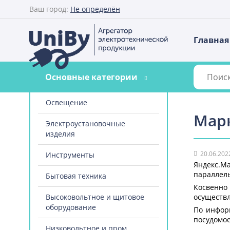
Ваш город:
Не определён
Главная
Основные категории
Освещение
Мар
Электроустановочные
изделия
20.06.202
Инструменты
Яндекс.Ма
параллел
Бытовая техника
Косвенно
Высоковольтное и щитовое
осуществл
оборудование
По информ
посудомое
Низковольтное и пром.