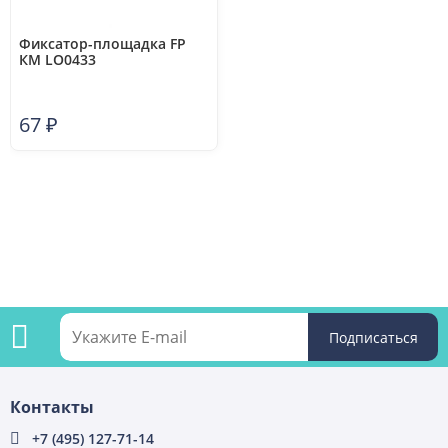
Фиксатор-площадка FP
КМ LO0433
67
₽
Подпишитесь
Контакты
на
+7 (495) 127-71-14