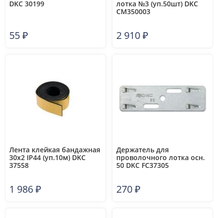
DKC 30199
лотка №3 (уп.50шт) DKC
CM350003
55
₽
2 910
₽
Лента клейкая бандажная
Держатель для
30х2 IP44 (уп.10м) DKC
проволочного лотка осн.
37558
50 DKC FC37305
1 986
₽
270
₽