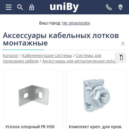
Ваш город:
Не определён
Аксессуары кабельных лотков
монтажные
Каталог
/
Кабеленесущие системы
/
Системы для
прокладки кабеля
/
Аксессуары для металлических лотков
универсальные
/
Аксессуары кабельных лотков монтажные
Уголок опорный FR H50
Комплект креп. для пров.