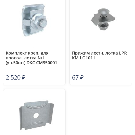
Комплект креп. для
Прижим лестн. лотка LPR
провол. лотка №1
КМ LO1011
(уп.50шт) DKC CM350001
2 520
₽
67
₽