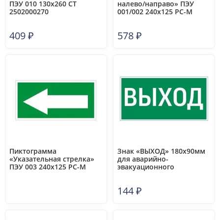
ПЭУ 010 130х260 СТ
налево/направо» ПЭУ
2502000270
001/002 240х125 РС-M
(уп.2шт) СТ 2502000010
409
₽
578
₽
Пиктограмма
Знак «ВЫХОД» 180х90мм
«Указательная стрелка»
для аварийно-
ПЭУ 003 240х125 РС-M
эвакуационного
(уп.2шт) СТ 2502000020
светильника Compact
VARTON V5-EM04-
144
₽
60.004.003