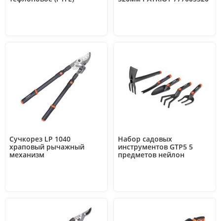
покрытие 200мм PATRIOT
777004201
Сучкорез LP 1040
Набор садовых
храповый рычажный
инструментов GTP5 5
механизм
предметов нейлон
телескопические ручки
PATRIOT 777001506
тефлоновое (PTFE)
покрытие 1040мм PATRIOT
777005040