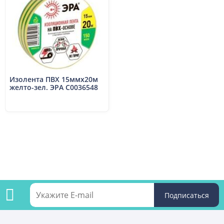
Изолента ПВХ 15ммх20м
желто-зел. ЭРА C0036548
Подпишитесь