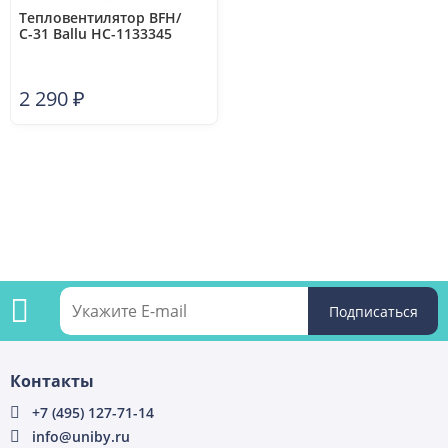
Тепловентилятор BFH/
С-31 Ballu НС-1133345
2 290
₽
Подпишитесь
Контакты
на
+7 (495) 127-71-14
info@uniby.ru
рассылку