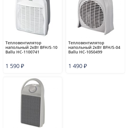
Тепловентилятор
Тепловентилятор
напольный 2кВт BFH/S-10
напольный 2кВт BFH/S-04
Ballu НС-1100741
Ballu НС-1050499
1 590
₽
1 490
₽