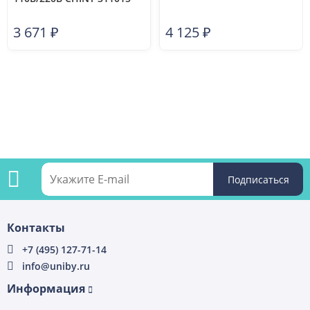
3 671
₽
4 125
₽
Подпишитесь
Контакты
на
+7 (495) 127-71-14
info@uniby.ru
рассылку
Информация