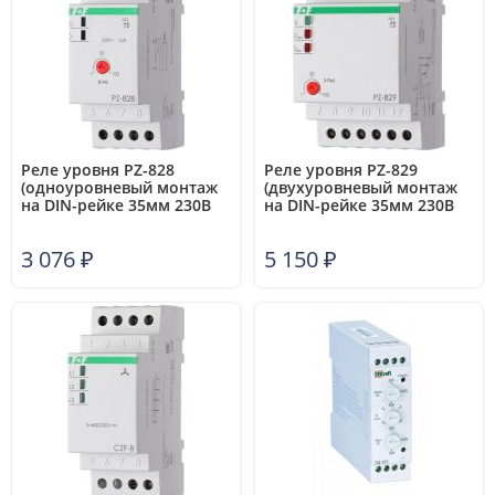
Реле уровня PZ-828
Реле уровня PZ-829
(одноуровневый монтаж
(двухуровневый монтаж
на DIN-рейке 35мм 230В
на DIN-рейке 35мм 230В
AC 16А 1перкл. IP20) F&F
AC 2х16А 2перкл. IP20) F&F
EA08.001.001
EA08.001.002
3 076
₽
5 150
₽