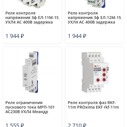
Реле контроля
Реле контроля
напряжения 3ф ЕЛ-11М-15
напряжения 3ф ЕЛ-12М-15
УХЛ4 AC 400В задержка
УХЛ4 AC 400В задержка
срабатывания 01...10с ток
срабатывания 0.1...10с ток
контактов исполнит. реле
контактов исполнит. реле
1 944
₽
1 944
₽
8А 2п Меандр A8302-
8А 2п Меандр A8302-
16933174
16934430
Реле ограничения
Реле контроля фаз RKF-
пускового тока МРП-101
11m PROxima EKF rkf-11m
AC230В УХЛ4 Меандр
A8302-19911496
1 555
₽
2 710
₽