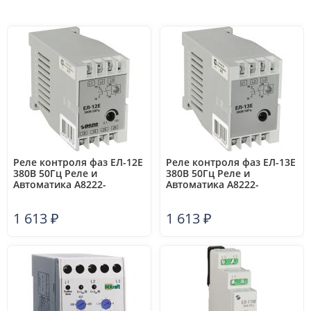
Реле контроля фаз ЕЛ-12Е
Реле контроля фаз ЕЛ-13Е
380В 50Гц Реле и
380В 50Гц Реле и
Автоматика A8222-
Автоматика A8222-
77135242
77135303
1 613
₽
1 613
₽