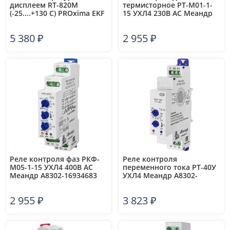
дисплеем RT-820M
термисторное РТ-М01-1-
(-25....+130 С) PROxima EKF
15 УХЛ4 230В AC Меандр
RT-820M
A8302-16939183
5 380
₽
2 955
₽
Реле контроля фаз РКФ-
Реле контроля
М05-1-15 УХЛ4 400В AC
переменного тока РТ-40У
Меандр A8302-16934683
УХЛ4 Меандр A8302-
16934225
2 955
₽
3 823
₽