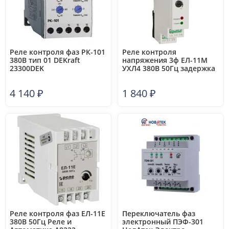
Реле контроля фаз РК-101
Реле контроля
380В тип 01 DEKraft
напряжения 3ф ЕЛ-11М
23300DEK
УХЛ4 380В 50Гц задержка
срабатывания 0.1...10с ток
контактов исполнит. реле
4 140
₽
1 840
₽
5А 2п Реле и Автоматика
A8222-77135181
Реле контроля фаз ЕЛ-11Е
Переключатель фаз
380В 50Гц Реле и
электронный ПЭФ-301