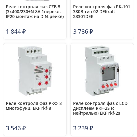
Реле контроля фаз CZF-B
Реле контроля фаз РК-101
(3х400/230+N 8А 1перекл.
380В тип 02 DEKraft
IP20 монтаж на DIN-рейке)
23301DEK
F&F EA04.001.002
1 844
₽
3 786
₽
Реле контроля фаз РКФ-8
Реле контроля фаз с LCD
многофукц. EKF rkf-8
дисплеем RKF-2S (с
нейтралью) EKF rkf-2s
3 546
₽
3 239
₽