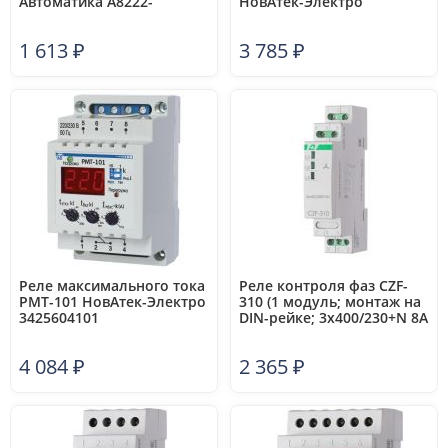
Автоматика A8222-
НовАтек-Электро
77135136
3425601301
1 613
₽
3 785
₽
Реле максимального тока
Реле контроля фаз CZF-
РМТ-101 НовАтек-Электро
310 (1 модуль; монтаж на
3425604101
DIN-рейке; 3х400/230+N 8А
1NO/NC IP20) F&F
EA04.001.005
4 084
₽
2 365
₽