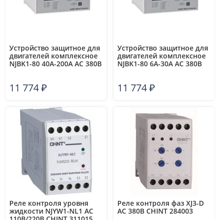
Устройство защитное для
Устройство защитное для
двигателей комплексное
двигателей комплексное
NJBK1-80 40А-200А AC 380В
NJBK1-80 6А-30А AC 380В
CHINT 789005
CHINT 281185
11 774
₽
11 774
₽
Реле контроля уровня
Реле контроля фаз XJ3-D
жидкости NJYW1-NL1 AC
AC 380В CHINT 284003
110В/220В CHINT 311015