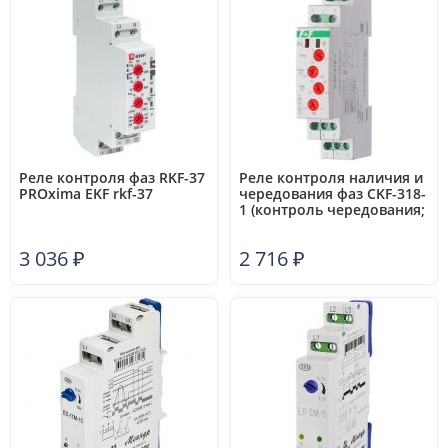
Реле контроля фаз RKF-37
Реле контроля наличия и
PROxima EKF rkf-37
чередования фаз CKF-318-
1 (контроль чередования;
слипания фаз;
регулировка верх. и
3 036
₽
2 716
₽
нижн. порога
напряжения; регулировка
задержки отключения; 1
модуль; монтаж на DIN-
рейке)(аналог РНПП-311М)
F&F EA04.002.007