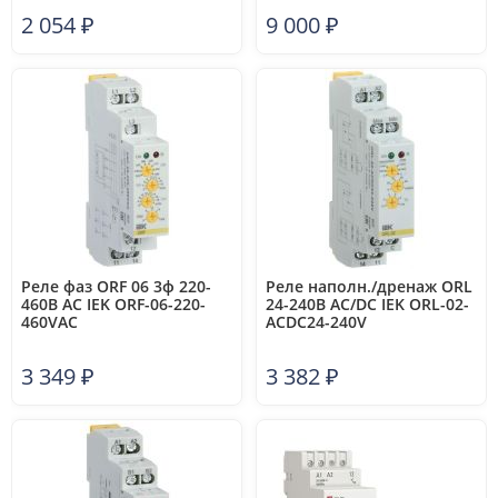
35мм; задержка
2 054
₽
9 000
₽
отключения 3-5с;
3х400/230В+N 2А 1Z) F&F
EA04.002.002
Реле фаз ORF 06 3ф 220-
Реле наполн./дренаж ORL
460В AC IEK ORF-06-220-
24-240В AC/DC IEK ORL-02-
460VAC
ACDC24-240V
3 349
₽
3 382
₽