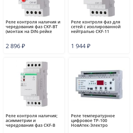
Реле контроля наличия и
Реле контроля фаз для
чередования фаз CKF-BT
сетей с изолированной
(монтаж на DIN-рейке
нейтралью CKF-11
35мм;
(монтаж на DIN-рейке
микропроцессорный;
35мм; регулировка
2 896
₽
1 944
₽
регулировка порога
задержки отключения;
отключения и времени
контроль чередования
отключения; контроль
фаз; 3х400В 8А 1Z 1R IP20)
верхнего и нижнего
(аналог ЕЛ-11Е) F&F
значений напряжения;
EA04.004.003
3х400/230+N 2х8А 1Z 1R
IP20) F&F EA04.002.004
Реле контроля наличия;
Реле температурное
асимметрии и
цифровое ТР-100
чередования фаз CKF-B
НовАтек-Электро
(монтаж на DIN-рейке
3425606100