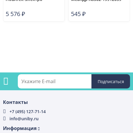
3425601401
5 576
₽
545
₽
Подпишитесь
Контакты
на
+7 (495) 127-71-14
info@uniby.ru
рассылку
Информация