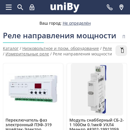
Ваш город:
Не определён
Реле направления мощности
Каталог
/
Низковольтное и пром. оборудование
/
Реле
/
Измерительные реле
/
Реле направления мощности
Переключатель фаз
Модуль снабберный СБ-2-
электронный ПЭФ-319
1 100Ом 0.1мкФ УХЛ4
НовАтек-Электро
Меандр A8302-19912059