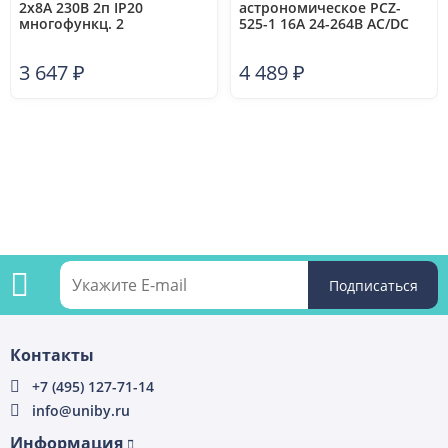
2х8А 230В 2п IP20
астрономическое PCZ-
многофункц. 2
525-1 16А 24-264В AC/DC
независимых времен. 1
1п IP20 F&F EA02.002.011
мод. монтаж на DIN-рейке
3 647
₽
4 489
₽
F&F EA02.001.022
Подпишитесь
Контакты
на
+7 (495) 127-71-14
info@uniby.ru
рассылку
Информация