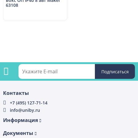
Бокс ОП IP40 8 авт Makel
63108
Подпишитесь
Контакты
на
+7 (495) 127-71-14
info@uniby.ru
рассылку
Информация
Документы