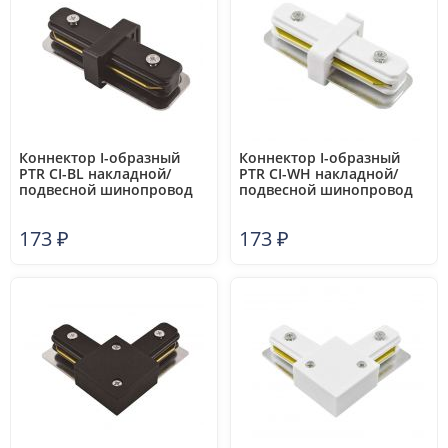
Коннектор I-образный
Коннектор I-образный
PTR CI-BL накладной/
PTR CI-WH накладной/
подвесной шинопровод
подвесной шинопровод
черн. Pro JazzWay 5010758
бел. Pro JazzWay 5010765
173
₽
173
₽