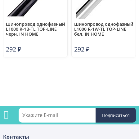
Шинопровод однофазный
Шинопровод однофазный
L1000 R-1B-TL TOP-LINE
L1000 R-1W-TL TOP-LINE
черн. IN HOME
бел. IN HOME
4690612029313
4690612029290
292
₽
292
₽
Подпишитесь
Контакты
на