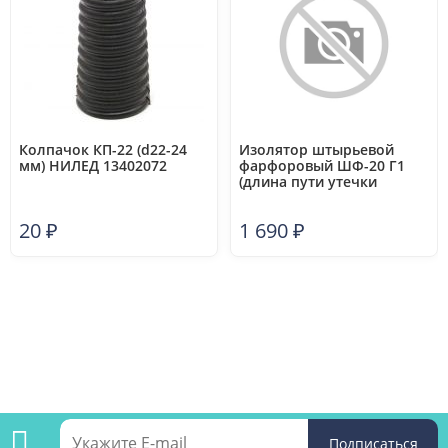
Колпачок КП-22 (d22-24
Изолятор штырьевой
мм) НИЛЕД 13402072
фарфоровый ШФ-20 Г1
(длина пути утечки
400мм) ВК 23400252
20
₽
1 690
₽
Подпишитесь