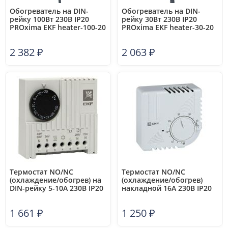
Обогреватель на DIN-
Обогреватель на DIN-
рейку 100Вт 230В IP20
рейку 30Вт 230В IP20
PROxima EKF heater-100-20
PROxima EKF heater-30-20
2 382
₽
2 063
₽
Термостат NO/NC
Термостат NO/NC
(охлаждение/обогрев) на
(охлаждение/обогрев)
DIN-рейку 5-10А 230В IP20
накладной 16А 230В IP20
PROxima EKF thermo-no-
PROxima EKF thermo-no-
nc-din
nc-wall
1 661
₽
1 250
₽