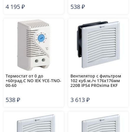
4 195
₽
538
₽
Термостат от 0 до
Вентилятор с фильтром
+60град.C NO IEK YCE-TNO-
102 куб.м./ч 176x176мм
00-60
220В IP54 PROxima EKF
FAN102F
538
₽
3 613
₽