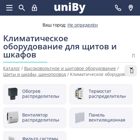
Ваш город:
Не определён
Климатическое
оборудование для щитов и
шкафов
Каталог
/
Высоковольтное и щитовое оборудование
/
Щиты и шкафы, шинопровод
/
Климатическое оборудование
для щитов и шкафов
Обогрев
Термостат
распределительного
распределительного
шкафа
шкафа
Вентилятор
Панель
распределительного
вентиляционная
шкафа
для
распределительного
шкафа
Фильтр системы