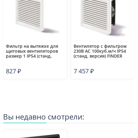
Фильтр на вытяжке для
Вентилятор с фильтром
щитовых вентиляторов
230В AC 100куб.м/ч IP54
размер 1 IP54 (станд.
(станд. версия) FINDER
версия) FINDER
7F2082303100
7F0200001000
827
₽
7 457
₽
Вы недавно смотрели: