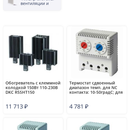
вентиляции и
кондиционирования
распределительного
шкафа
Обогреватель с клеммной
Термостат сдвоенный
колодкой 150Вт 110-230В
диапазон темп. для NC
DKC R5SHT150
контакта: 10-50градС; для
NO: 20-80град.C DKC
R5THRV13
11 713
₽
4 781
₽