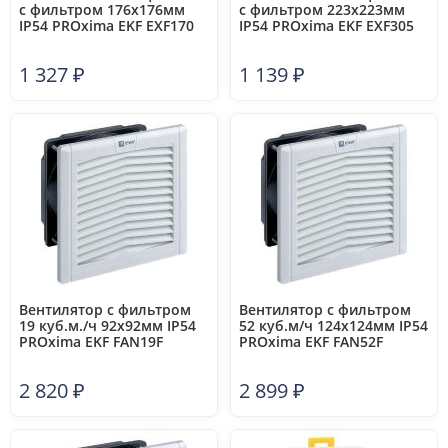
с фильтром 176x176мм
с фильтром 223x223мм
IP54 PROxima EKF EXF170
IP54 PROxima EKF EXF305
1 327
₽
1 139
₽
Вентилятор с фильтром
Вентилятор с фильтром
19 куб.м./ч 92x92мм IP54
52 куб.м/ч 124x124мм IP54
PROxima EKF FAN19F
PROxima EKF FAN52F
2 820
₽
2 899
₽