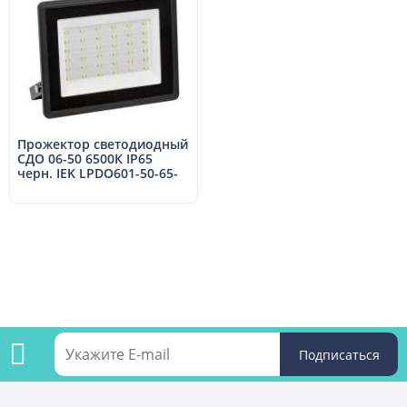
Прожектор светодиодный
СДО 06-50 6500К IP65
черн. IEK LPDO601-50-65-
K02
Подпишитесь