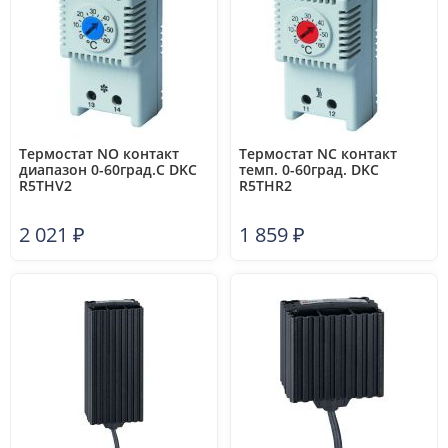
Термостат NO контакт
Термостат NC контакт
диапазон 0-60град.C DKC
темп. 0-60град. DKC
R5THV2
R5THR2
2 021
₽
1 859
₽