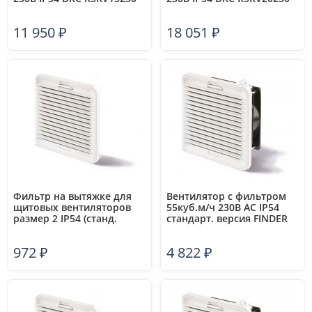
11 950
₽
18 051
₽
Фильтр на вытяжке для
Вентилятор с фильтром
щитовых вентиляторов
55куб.м/ч 230В AC IP54
размер 2 IP54 (станд.
стандарт. версия FINDER
версия) Finder
7F2082302055
7F0200002000
972
₽
4 822
₽