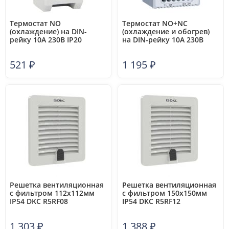
Термостат NO
Термостат NO+NC
(охлаждение) на DIN-
(охлаждение и обогрев)
рейку 10А 230В IP20
на DIN-рейку 10A 230В
PROxima EKF TNO10M
IP20 PROxima EKF T2C10M
521
₽
1 195
₽
Решетка вентиляционная
Решетка вентиляционная
с фильтром 112х112мм
с фильтром 150х150мм
IP54 DKC R5RF08
IP54 DKC R5RF12
1 303
₽
1 388
₽