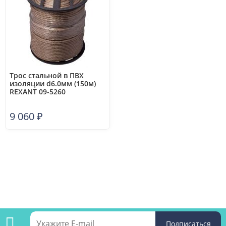
Трос стальной в ПВХ
изоляции d6.0мм (150м)
REXANT 09-5260
9 060
₽
Подпишитесь