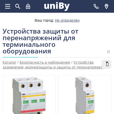
Ваш город:
Не определён
Устройства защиты от
перенапряжений для
терминального
оборудования
Каталог
/
Безопасность и наблюдение
/
Устройства
заземления, молниезащиты и защиты от перенапряжений
/
Устройства защиты от перенапряжений
/
Устройства
защиты от перенапряжений для терминального
оборудования