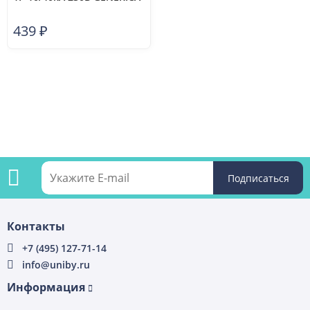
MOP20-1-C-G
439
₽
Подпишитесь
Контакты
на
+7 (495) 127-71-14
info@uniby.ru
рассылку
Информация