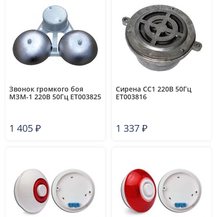
Звонок громкого боя
Сирена СС1 220В 50Гц
МЗМ-1 220В 50Гц ET003825
ET003816
1 405
₽
1 337
₽