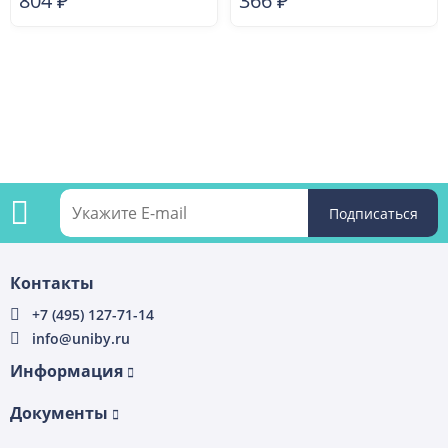
804
₽
366
₽
Подпишитесь
Контакты
на
+7 (495) 127-71-14
info@uniby.ru
рассылку
Информация
Документы