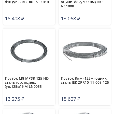
d10 (уп.80м) DKC NC1010
оцинк. d8 (уп.110м) DKC
NC1008
15 408
₽
13 068
₽
Пруток М8 MPS8-125 HD
Пруток 8мм (125м) оцинк.
сталь гор. оцинк.
сталь IEK ZPR10-11-008-125
(уп.125м) КМ LN0055
13 275
₽
15 607
₽