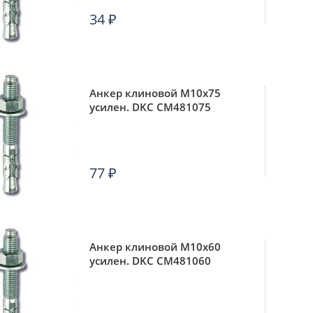
34
₽
Анкер клиновой М10х75
усилен. DKC CM481075
77
₽
Анкер клиновой М10х60
усилен. DKC CM481060