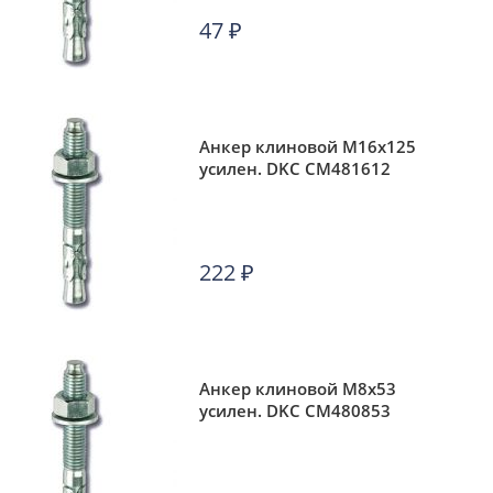
47
₽
Анкер клиновой М16х125
усилен. DKC CM481612
222
₽
Анкер клиновой М8х53
усилен. DKC CM480853