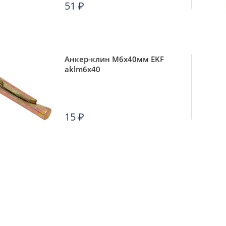
51
₽
Анкер-клин М6х40мм EKF
aklm6x40
15
₽