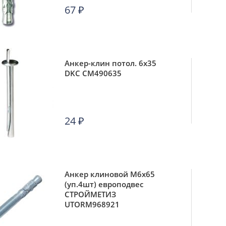
67
₽
Анкер-клин потол. 6х35
DKC CM490635
24
₽
Анкер клиновой М6х65
(уп.4шт) европодвес
СТРОЙМЕТИЗ
UTORM968921