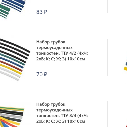
разноцвет. IEK UDRS-D2-
D8-10-3
83
₽
Набор трубок
термоусадочных
тонкостен. ТТУ 4/2 (4хЧ;
2хБ; К; С; Ж; З) 10х10см
разноцвет. IEK UDRS-D2-
D4-10-10
70
₽
Набор трубок
термоусадочных
тонкостен. ТТУ 8/4 (4хЧ;
2хБ; К; С; Ж; З) 10х10см
разноцвет. IEK UDRS-D4-