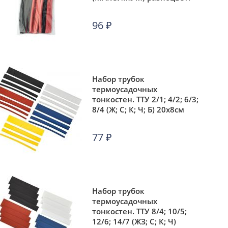
Rexant 29-0106
96
₽
Набор трубок
термоусадочных
тонкостен. ТТУ 2/1; 4/2; 6/3;
8/4 (Ж; С; К; Ч; Б) 20х8см
разноцвет. IEK UDRS-D2-
D8-10-2
77
₽
Набор трубок
термоусадочных
тонкостен. ТТУ 8/4; 10/5;
12/6; 14/7 (ЖЗ; С; К; Ч)