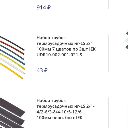
914
₽
Набор трубок
термоусадочных нг-LS 2/1
100мм 7 цветов по 3шт IEK
UDR10-002-001-021-S
43
₽
Набор трубок
термоусадочных нг-LS 2/1-
4/2-6/3-8/4-10/5-12/6
100мм черн. бокс IEK
UDR10-002-012-105-K02-B