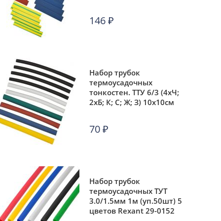
20х8см разноцвет. IEK
UDRS-D8-D14-10-1
146
₽
Набор трубок
термоусадочных
тонкостен. ТТУ 6/3 (4хЧ;
2хБ; К; С; Ж; З) 10х10см
разноцвет. IEK UDRS-D3-
D6-10-10
70
₽
Набор трубок
термоусадочных ТУТ
3.0/1.5мм 1м (уп.50шт) 5
цветов Rexant 29-0152