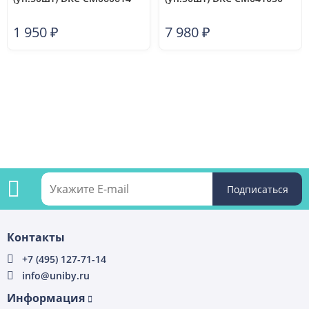
1 950
₽
7 980
₽
Подпишитесь
Контакты
на
+7 (495) 127-71-14
info@uniby.ru
рассылку
Информация