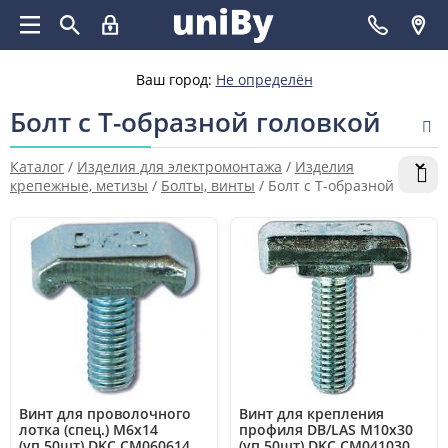
Ваш город:
Не определён
Болт с Т-образной головкой
Каталог
/
Изделия для электромонтажа
/
Изделия
крепежные, метизы
/
Болты, винты
/
Болт с Т-образной
головкой
Винт для проволочного
Винт для крепления
лотка (спец.) М6х14
профиля DB/LAS М10х30
(уп.50шт) DKC CM060614
(уп.50шт) DKC CM041030