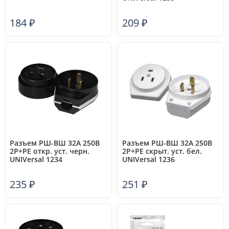
184
₽
209
₽
Разъем РШ-ВШ 32А 250В
Разъем РШ-ВШ 32А 250В
2P+PE откр. уст. черн.
2P+PE скрыт. уст. бел.
UNIVersal 1234
UNIVersal 1236
235
₽
251
₽