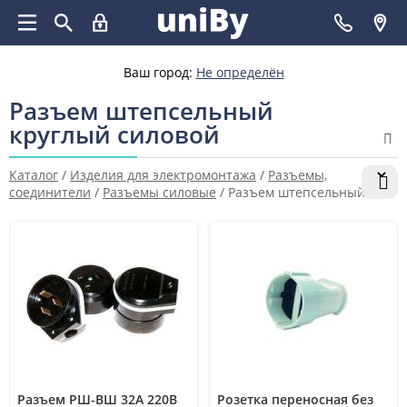
Ваш город:
Не определён
Разъем штепсельный
круглый силовой
Каталог
/
Изделия для электромонтажа
/
Разъемы,
соединители
/
Разъемы силовые
/
Разъем штепсельный
круглый силовой
Разъем РШ-ВШ 32А 220В
Розетка переносная без