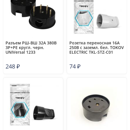
Разъем РШ-ВШ 32А 380В
Розетка переносная 16А
3Р+РЕ кругл. черн.
250В с заземл. бел. TOKOV
UNIVersal 1233
ELECTRIC TKL-STZ-C01
248
₽
74
₽