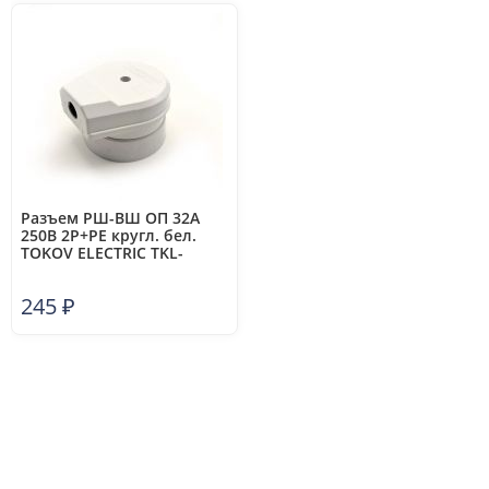
Разъем РШ-ВШ ОП 32А
250В 2P+PE кругл. бел.
TOKOV ELECTRIC TKL-
OVOP-2P+PE-C01
245
₽