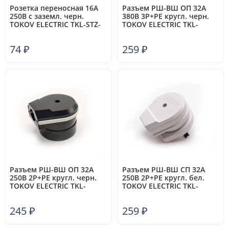
Розетка переносная 16А
Разъем РШ-ВШ ОП 32А
250В с заземл. черн.
380В 3Р+РЕ кругл. черн.
TOKOV ELECTRIC TKL-STZ-
TOKOV ELECTRIC TKL-
C05
OVOP-3Р+РЕ-C05
74
₽
259
₽
Разъем РШ-ВШ ОП 32А
Разъем РШ-ВШ СП 32А
250В 2P+PE кругл. черн.
250В 2P+PE кругл. бел.
TOKOV ELECTRIC TKL-
TOKOV ELECTRIC TKL-
OVOP-2P+PE-C05
OVSP-2P+PE-C01
245
₽
259
₽