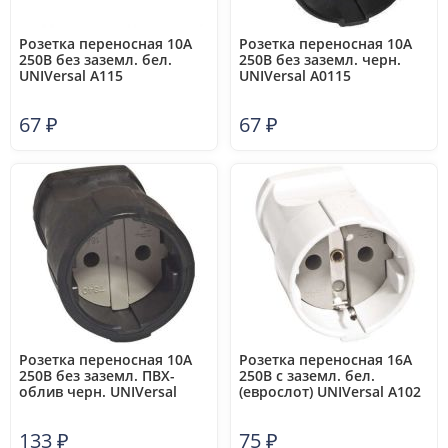
Розетка переносная 10А
Розетка переносная 10А
250В без заземл. бел.
250В без заземл. черн.
UNIVersal А115
UNIVersal А0115
67
₽
67
₽
Розетка переносная 10А
Розетка переносная 16А
250В без заземл. ПВХ-
250В с заземл. бел.
облив черн. UNIVersal
(еврослот) UNIVersal А102
ОА0150
133
₽
75
₽