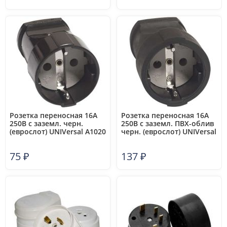
Розетка переносная 16А
Розетка переносная 16А
250В с заземл. черн.
250В с заземл. ПВХ-облив
(еврослот) UNIVersal А1020
черн. (еврослот) UNIVersal
ОА1020
75
₽
137
₽