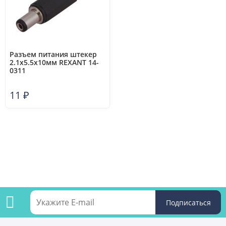
Разъем питания штекер
2.1х5.5х10мм REXANT 14-
0311
11
₽
Подпишитесь