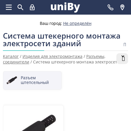
Ваш город:
Не определён
Система штекерного монтажа
электросети зданий
Каталог
/
Изделия для электромонтажа
/
Разъемы,
соединители
/
Система штекерного монтажа электросети
зданий
Разъем
штепсельный
для
электромонтажа
в здании