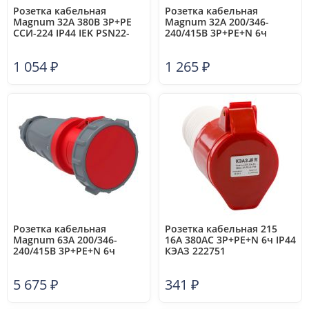
Розетка кабельная
Розетка кабельная
Magnum 32А 380В 3P+PE
Magnum 32А 200/346-
ССИ-224 IP44 IEK PSN22-
240/415В 3Р+РЕ+N 6ч
032-4
ССИ-225 IP44 IEK PSN22-
032-5
1 054
₽
1 265
₽
Розетка кабельная
Розетка кабельная 215
Magnum 63А 200/346-
16А 380AC 3P+PE+N 6ч IP44
240/415В 3Р+РЕ+N 6ч
КЭАЗ 222751
ССИ-235 IP67 IEK PSN22-
063-5
5 675
₽
341
₽