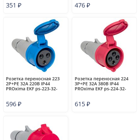
351
₽
476
₽
Розетка переносная 223
Розетка переносная 224
2P+PE 32А 220В IP44
3P+PE 32А 380В IP44
PROxima EKF ps-223-32-
PROxima EKF ps-224-32-
220-PRO
380-PRO
596
₽
615
₽