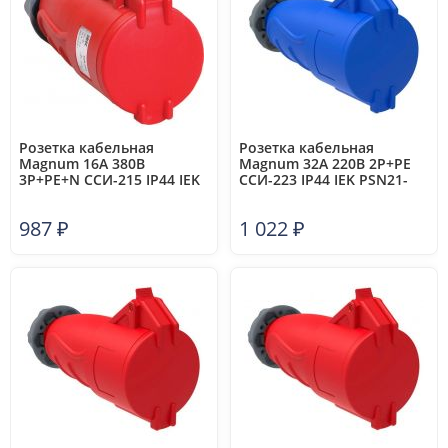
Розетка кабельная
Розетка кабельная
Magnum 16А 380В
Magnum 32А 220В 2P+PE
3P+PE+N ССИ-215 IP44 IEK
ССИ-223 IP44 IEK PSN21-
PSN22-016-5
032-3
987
₽
1 022
₽