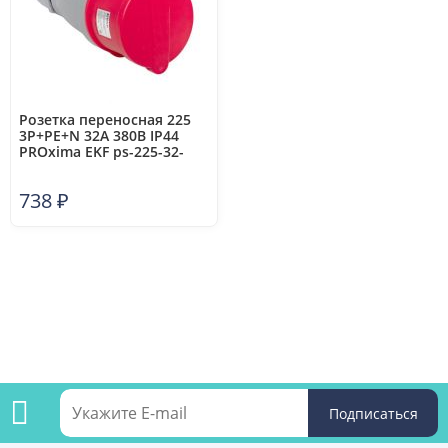
Розетка переносная 225
3P+PE+N 32А 380В IP44
PROxima EKF ps-225-32-
380-PRO
738
₽
Подпишитесь