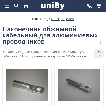
Ваш город:
Не определён
Наконечник обжимной
кабельный для алюминиевых
проводников
Каталог
/
Изделия для электромонтажа
/
Арматура
кабельная/Изоляционные материалы
/
Кабельные
наконечники и соединители (гильзы)
/
Наконечник
обжимной кабельный для алюминиевых проводников