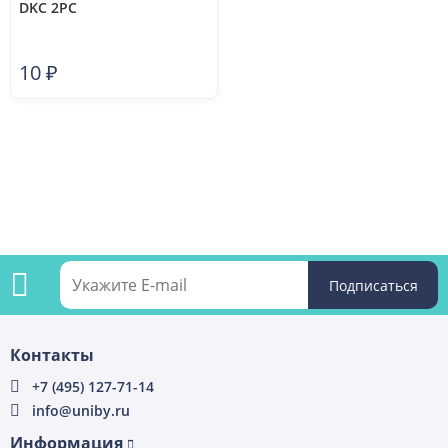
DKC 2PC
10
₽
Подпишитесь
Контакты
на
+7 (495) 127-71-14
info@uniby.ru
рассылку
Информация