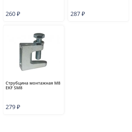
260
₽
287
₽
Струбцина монтажная М8
EKF SM8
279
₽