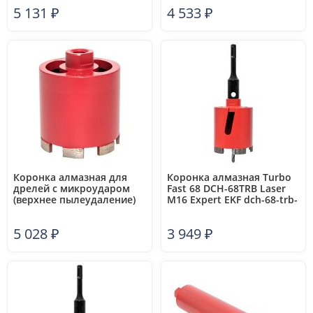
82-mh-m16
Laser M16 Professional EKF
5 131
₽
4 533
₽
dch-72-mhs-m16
Коронка алмазная для
Коронка алмазная Turbo
дрелей с микроударом
Fast 68 DCH-68TRB Laser
(верхнее пылеудаление)
M16 Expert EKF dch-68-trb-
DCH-82MHS Micro Hit
m16
Laser M16 Professional EKF
5 028
₽
3 949
₽
dch-82-mhs-m16