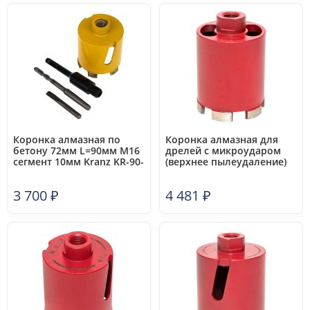
Коронка алмазная по
Коронка алмазная для
бетону 72мм L=90мм М16
дрелей с микроударом
сегмент 10мм Kranz KR-90-
(верхнее пылеудаление)
0165
Micro Hit Laser M16
Professional DCH-68MHS
3 700
₽
4 481
₽
EKF dch-68-mhs-m16