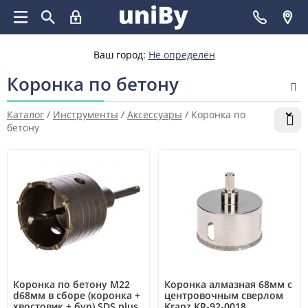
Ваш город:
Не определён
Коронка по бетону
Каталог
/
Инструменты
/
Аксессуары
/
Коронка по
бетону
Коронка по бетону М22
Коронка алмазная 68мм с
d68мм в сборе (коронка +
центровочным сверлом
хвостовик + бур) SDS plus
Kranz KR-92-0018