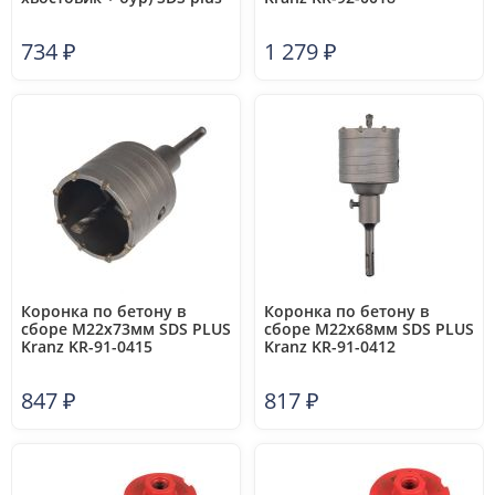
Вихрь 73/10/9/1
734
₽
1 279
₽
Коронка по бетону в
Коронка по бетону в
сборе М22х73мм SDS PLUS
сборе М22х68мм SDS PLUS
Kranz KR-91-0415
Kranz KR-91-0412
847
₽
817
₽