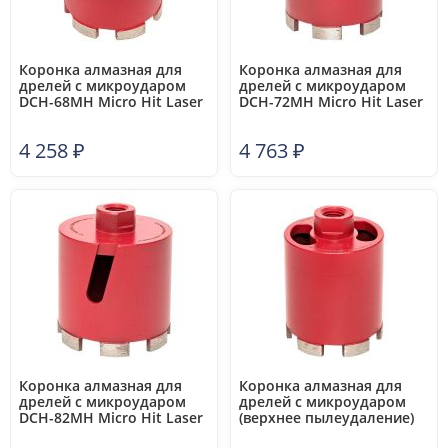
Коронка алмазная для
Коронка алмазная для
дрелей с микроударом
дрелей с микроударом
DCH-68MH Micro Hit Laser
DCH-72MH Micro Hit Laser
M16 Professional EKF dch-
M16 Professional EKF dch-
68-mh-m16
72-mh-m16
4 258
₽
4 763
₽
Коронка алмазная для
Коронка алмазная для
дрелей с микроударом
дрелей с микроударом
DCH-82MH Micro Hit Laser
(верхнее пылеудаление)
M16 Professional EKF dch-
DCH-72MHS Micro Hit