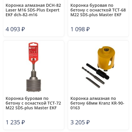
Коронка алмазная DCH-82
Коронка буровая по
Laser M16 SDS-Plus Expert
бетону с оснасткой TCT-68
EKF dch-82-m16
М22 SDS-plus Master EKF
tct-68-m22
4 093
₽
1 098
₽
Коронка буровая по
Коронка алмазная по
бетону с оснасткой TCT-72
бетону 68мм Kranz KR-90-
М22 SDS-plus Master EKF
0163
tct-72-m22
1 235
₽
3 205
₽