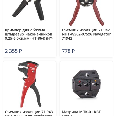
Кримпер для обжима
Съемник изоляции 71 942
штыревых наконечников
NHT-WS02-075х6 Navigator
0.25-6.0кв.мм (HT-864) (HY-
71942
UD64) PROCONNECT 12-
3202-4
2 355
₽
778
₽
Съемник изоляции 71 943
Матрица МПК-01 КВТ
NHT-WS03-02х6 Navigator
69957