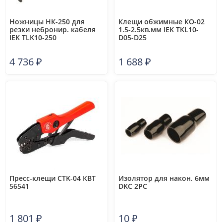
Ножницы НК-250 для
Клещи обжимные КО-02
резки небронир. кабеля
1.5-2.5кв.мм IEK TKL10-
IEK TLK10-250
D05-D25
4 736
₽
1 688
₽
Пресс-клещи CTK-04 КВТ
Изолятор для након. 6мм
56541
DKC 2PC
1 801
₽
10
₽