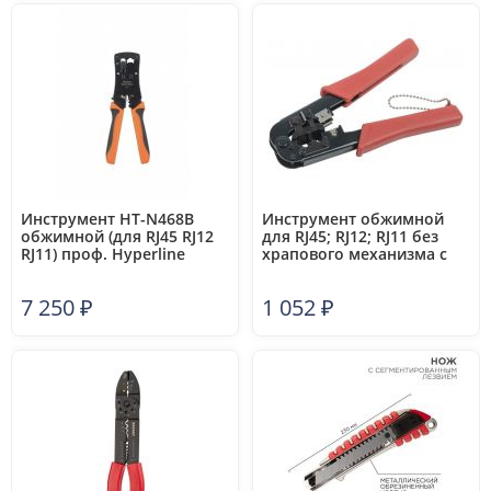
Инструмент HT-N468B
Инструмент обжимной
обжимной (для RJ45 RJ12
для RJ45; RJ12; RJ11 без
RJ11) проф. Hyperline
храпового механизма с
19817
прорезиненными
ручками син./оранж. ITK
7 250
₽
1 052
₽
TM1-B10H