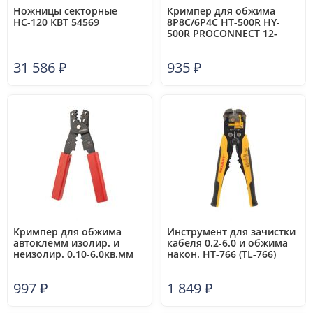
Ножницы секторные
Кримпер для обжима
НС-120 КВТ 54569
8P8C/6P4C HT-500R HY-
500R PROCONNECT 12-
3434-4
31 586
₽
935
₽
Кримпер для обжима
Инструмент для зачистки
автоклемм изолир. и
кабеля 0.2-6.0 и обжима
неизолир. 0.10-6.0кв.мм
након. HT-766 (TL-766)
HT-202B TL-202B Rexant
REXANT 12-4005
12-3032
997
₽
1 849
₽