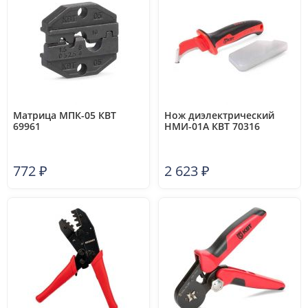
Матрица МПК-05 КВТ
Нож диэлектрический
69961
НМИ-01А КВТ 70316
772
₽
2 623
₽
3.89 с