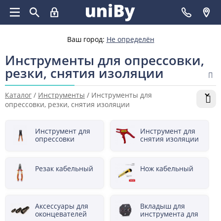
Ваш город:
Не определён
Инструменты для опрессовки,
резки, снятия изоляции
Каталог
/
Инструменты
/
Инструменты для
опрессовки, резки, снятия изоляции
Инструмент для
Инструмент для
опрессовки
снятия изоляции
кабельных
кабельный
наконечников,
оконцевания
Резак кабельный
Нож кабельный
проводов,
присоединения
экрана
Аксессуары для
Вкладыш для
оконцевателей
инструмента для