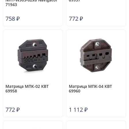
71943
758
₽
772
₽
Матрица МПК-02 КВТ
Матрица МПК-04 КВТ
69958
69960
772
₽
1 112
₽