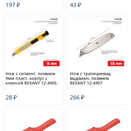
197
₽
43
₽
Нож с сегмент. лезвием
Нож с трапециевид.
9мм пласт. корпус с
выдвижн. лезвием
клипсой REXANT 12-4905
REXANT 12-4907
28
₽
266
₽