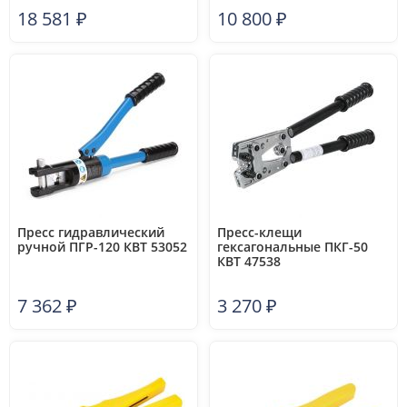
18 581
₽
10 800
₽
Пресс гидравлический
Пресс-клещи
ручной ПГР-120 КВТ 53052
гексагональные ПКГ-50
КВТ 47538
7 362
₽
3 270
₽