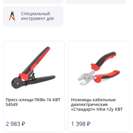
проводов
опрессовки
кабельных
наконечников,
Специальный
оконцевания
инструмент для
проводов,
телекоммуникационных
присоединения
технологий
экрана
Пресс-клещи ПКВк-16 КВТ
Ножницы кабельные
54549
диэлектрические
«Стандарт» НКи-12у КВТ
67505
2 983
₽
1 398
₽