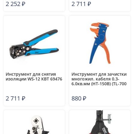
2 252
₽
2 711
₽
Инструмент для снятия
Инструмент для зачистки
изоляции WS-12 КВТ 69476
многожил. кабеля 0.3-
6.0кв.мм (HT-150В) (TL-700
D) REXANT 12-4001
2 711
₽
880
₽