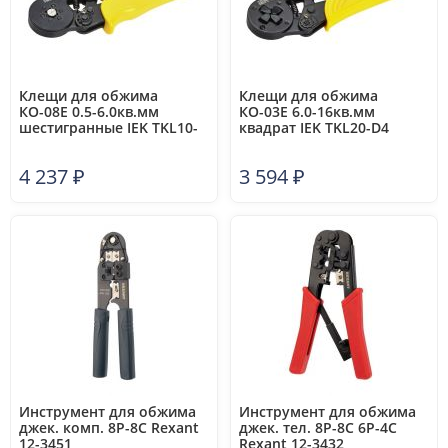
Клещи для обжима
Клещи для обжима
КО-08Е 0.5-6.0кв.мм
КО-03Е 6.0-16кв.мм
шестигранные IEK TKL10-
квадрат IEK TKL20-D4
D6
4 237
₽
3 594
₽
Инструмент для обжима
Инструмент для обжима
джек. комп. 8P-8C Rexant
джек. тел. 8P-8C 6P-4C
12-3451
Rexant 12-3432