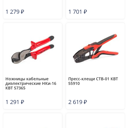
1 279
₽
1 701
₽
Ножницы кабельные
Пресс-клещи CTB-01 КВТ
диэлектрические НКи-16
55910
КВТ 57365
1 291
₽
2 619
₽