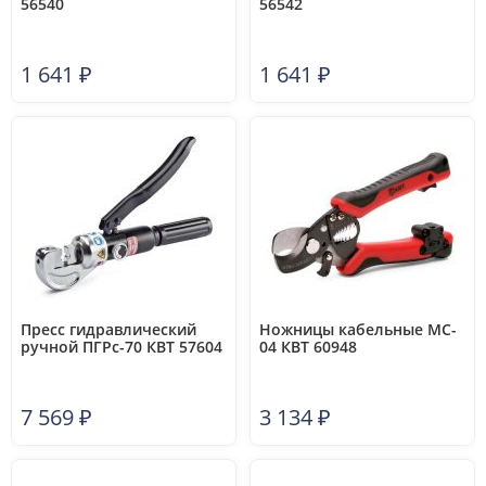
56540
56542
1 641
₽
1 641
₽
Пресс гидравлический
Ножницы кабельные MC-
ручной ПГРс-70 КВТ 57604
04 КВТ 60948
7 569
₽
3 134
₽