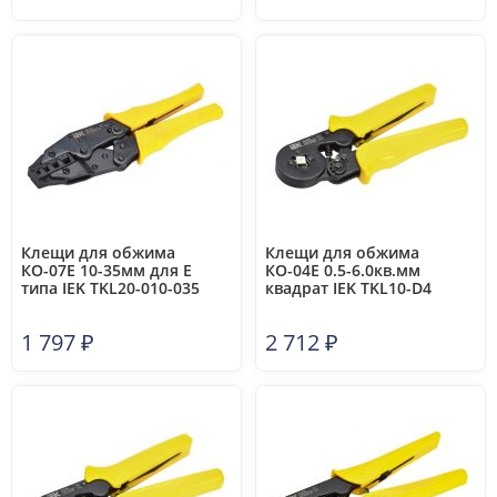
Клещи для обжима
Клещи для обжима
КО-07Е 10-35мм для Е
КО-04Е 0.5-6.0кв.мм
типа IEK TKL20-010-035
квадрат IEK TKL10-D4
1 797
₽
2 712
₽