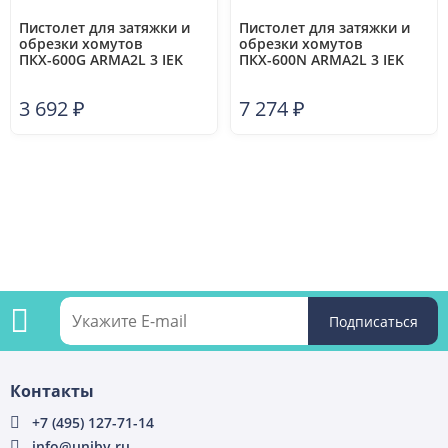
Пистолет для затяжки и
Пистолет для затяжки и
обрезки хомутов
обрезки хомутов
ПКХ-600G ARMA2L 3 IEK
ПКХ-600N ARMA2L 3 IEK
A2L3-TT10-1-0-600G
A2L3-TT10-1-1-600N
3 692
₽
7 274
₽
Подпишитесь
Контакты
на
+7 (495) 127-71-14
info@uniby.ru
рассылку