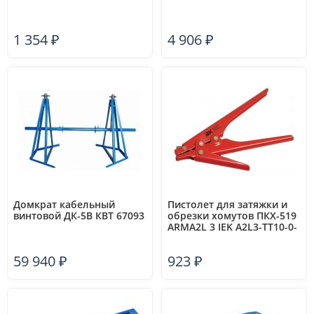
1 354
₽
4 906
₽
Домкрат кабельный
Пистолет для затяжки и
винтовой ДК-5В КВТ 67093
обрезки хомутов ПКХ-519
ARMA2L 3 IEK A2L3-TT10-0-
0-519
59 940
₽
923
₽