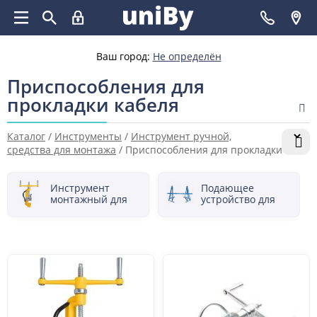
Ваш город:
Не определён
Приспособления для
прокладки кабеля
Каталог
/
Инструменты
/
Инструмент ручной,
средства для монтажа
/
Приспособления для прокладки
кабеля
Инструмент
Подающее
монтажный для
устройство для
кабельных
кабельных
стяжек
катушек