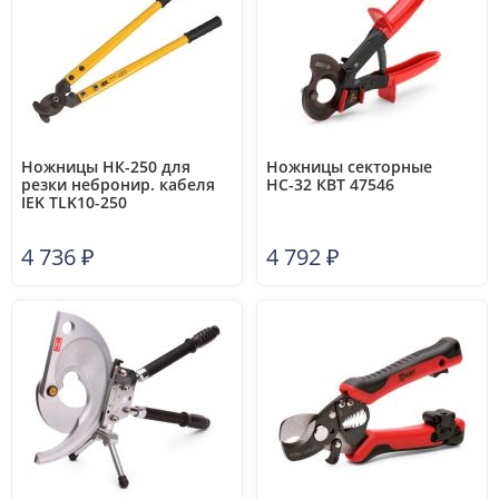
Ножницы НК-250 для
Ножницы секторные
резки небронир. кабеля
НС-32 КВТ 47546
IEK TLK10-250
4 736
₽
4 792
₽