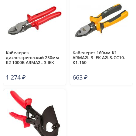
Кабелерез
Кабелерез 160мм K1
диэлектрический 250мм
ARMA2L 3 IEK A2L3-CC10-
K2 1000В ARMA2L 3 IEK
K1-160
A2L3-CC20-K2-250
1 274
₽
663
₽