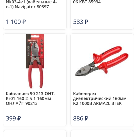
Nk03-4v1 (кабельные 4-
06 КВТ 85934
в-1) Navigator 80397
1 100
₽
583
₽
Кабелерез 90 213 OHT-
Кабелерез
Kr01-160 2-в-1 160мм
диэлектрический 160мм
ОНЛАЙТ 90213
K2 1000В ARMA2L 3 IEK
A2L3-CC20-K2-160
399
₽
886
₽