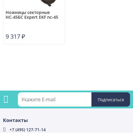
Ножницы секторные
НС-45БС Expert EKF nc-45
9 317
₽
Подпишитесь
Контакты
на
+7 (495) 127-71-14