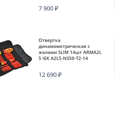
7 900
₽
Отвертка
динамометрическая с
жалами SLIM 14шт ARMA2L
5 IEK A2L5-NS50-T2-14
12 690
₽