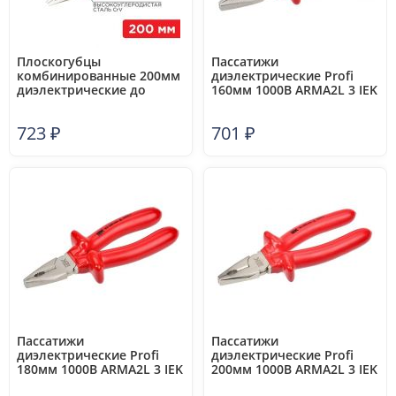
Плоскогубцы
Пассатижи
комбинированные 200мм
диэлектрические Profi
диэлектрические до
160мм 1000В ARMA2L 3 IEK
1000В Rexant 12-4613-3
A2L3-PL20-K2-160
723
₽
701
₽
Пассатижи
Пассатижи
диэлектрические Profi
диэлектрические Profi
180мм 1000В ARMA2L 3 IEK
200мм 1000В ARMA2L 3 IEK
A2L3-PL20-K2-180
A2L3-PL20-K2-200