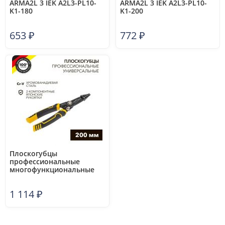
ARMA2L 3 IEK A2L3-PL10-
ARMA2L 3 IEK A2L3-PL10-
K1-180
K1-200
653
₽
772
₽
Плоскогубцы
профессиональные
многофункциональные
200мм Kranz KR-12-4655-5
1 114
₽