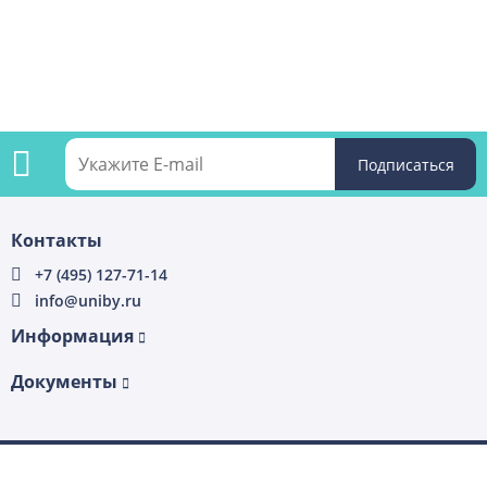
Подпишитесь
Контакты
на
+7 (495) 127-71-14
info@uniby.ru
рассылку
Информация
Документы
3.76 с
2022–2026 © «UniBy» — Все права защищены.