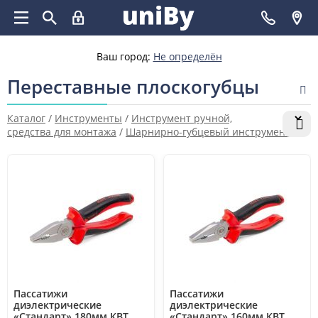
Ваш город:
Не определён
Переставные плоскогубцы
Каталог
/
Инструменты
/
Инструмент ручной,
средства для монтажа
/
Шарнирно-губцевый инструмент
/
Переставные плоскогубцы
Пассатижи
Пассатижи
диэлектрические
диэлектрические
«Стандарт» 180мм КВТ
«Стандарт» 160мм КВТ