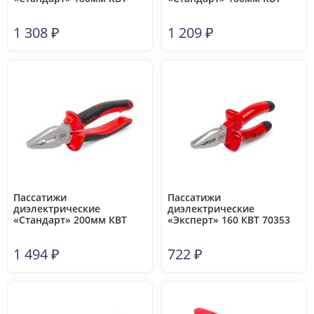
55985
55984
1 308
₽
1 209
₽
Пассатижи
Пассатижи
диэлектрические
диэлектрические
«Стандарт» 200мм КВТ
«Эксперт» 160 КВТ 70353
60876
1 494
₽
722
₽