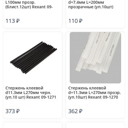
L100мм прозр.
d=7.4мм L=200мм
(блист.12шт) Rexant 09-
прозрачные (уп.10шт)
1010
Rexant 09-1103
113
₽
110
₽
Стержень клеевой
Стержень клеевой
d11.3мм L270мм черн.
d=11.3мм L=270мм прозр.
(уп.10 шт) Rexant 09-1271
(уп.10шт) Rexant 09-1270
373
₽
362
₽