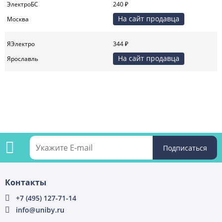
ЭлектроБС
240 ₽
На сайт продавца
Москва
ЯЭлектро
344 ₽
На сайт продавца
Ярославль
Подпишитесь
Контакты
на
+7 (495) 127-71-14
info@uniby.ru
рассылку