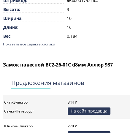
Штрихкод:
4640001792144
Высота:
3
Ширина:
10
Длина:
16
Вес:
0.184
Показать все характеристики ↓
Единица измерения:
шт
ТН ВЭД:
8301100000
Ширина дужки:
25
Замок навесной ВС2-26-01С d8мм Аллюр 987
Диаметр дужки:
8
Ширина замка:
44
Предложения магазинов
Скат-Электро
344 ₽
На сайт продавца
Санкт-Петербург
Юнион-Электро
270 ₽